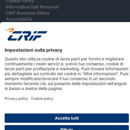
Cookie Policy
Informativa Dati Personali
CRIF Business Ethics
Accessibilità
Informativa Privacy Relativa Al Sistema Di Informazioni
Creditizie
© 2026 CRIF S.p.A. Tutti i diritti riservati.
Via della Beverara, 21 / 40131 Bologna / Italy Cap. Soc.
sottoscritto € 51.941.235,00 di cui versato € 51.806.190,00 |
R.E.A. n° 410952 | Reg. Impr. Bo, C.F. e P.IVA 02083271201
Società soggetta all'attività di direzione e coordinamento di
CRIBIS Holding S.r.l., Società con unico socio
Società con Sistema di Gestione Certificato da DNV ISO 9001,
ISO 45001, ISO/IEC 27001, ISO14001