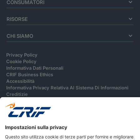
CONSUMATORI
RISORSE
CHI SIAMO
Privacy Policy
Cookie Policy
Informativa Dati Personali
CRIF Business Ethics
Accessibilità
Informativa Privacy Relativa Al Sistema Di Informazioni
Creditizie
© 2026 CRIF S.p.A. Tutti i diritti riservati.
Via della Beverara, 21 / 40131 Bologna / Italy Cap. Soc.
sottoscritto € 51.941.235,00 di cui versato € 51.806.190,00 |