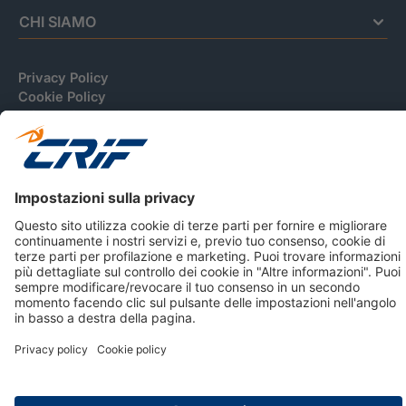
CHI SIAMO
Privacy Policy
Cookie Policy
Informativa Dati Personali
CRIF Business Ethics
Accessibilità
Informativa Privacy Relativa Al Sistema Di Informazioni
Creditizie
© 2026 CRIF S.p.A. Tutti i diritti riservati.
Via della Beverara, 21 / 40131 Bologna / Italy Cap. Soc.
sottoscritto € 51.941.235,00 di cui versato € 51.806.190,00 |
R.E.A. n° 410952 | Reg. Impr. Bo, C.F. e P.IVA 02083271201
Società soggetta all'attività di direzione e coordinamento di
CRIBIS Holding S.r.l., Società con unico socio