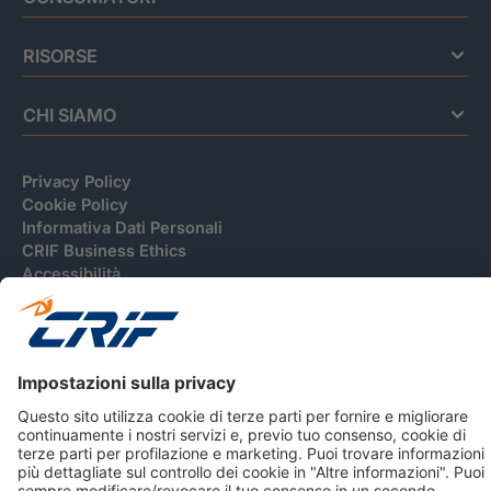
RISORSE
CHI SIAMO
Privacy Policy
Cookie Policy
Informativa Dati Personali
CRIF Business Ethics
Accessibilità
Informativa Privacy Relativa Al Sistema Di Informazioni
Creditizie
© 2026 CRIF S.p.A. Tutti i diritti riservati.
Via della Beverara, 21 / 40131 Bologna / Italy Cap. Soc.
sottoscritto € 51.941.235,00 di cui versato € 51.806.190,00 |