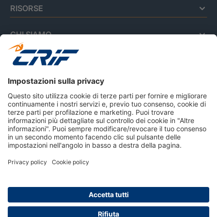
RISORSE
CHI SIAMO
Privacy Policy
Cookie Policy
Informativa Dati Personali
CRIF Business Ethics
Accessibilità
Informativa Privacy Relativa Al Sistema Di Informazioni
Creditizie
© 2026 CRIF S.p.A. Tutti i diritti riservati.
Via della Beverara, 21 / 40131 Bologna / Italy Cap. Soc.
sottoscritto € 51.941.235,00 di cui versato € 51.806.190,00 |
R.E.A. n° 410952 | Reg. Impr. Bo, C.F. e P.IVA 02083271201
Società soggetta all'attività di direzione e coordinamento di