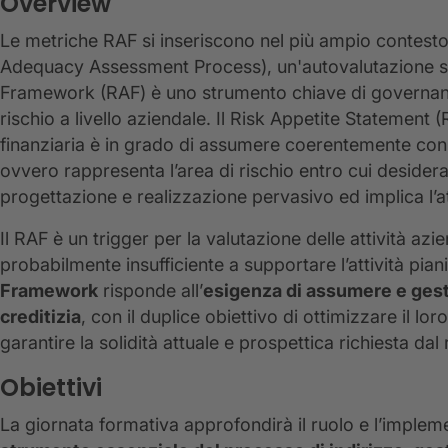
Overview
Le metriche RAF si inseriscono nel più ampio contesto
Adequacy Assessment Process), un'autovalutazione sul
Framework (RAF) è uno strumento chiave di governance
rischio a livello aziendale. Il Risk Appetite Statement (RA
finanziaria è in grado di assumere coerentemente con gl
ovvero rappresenta l’area di rischio entro cui desider
progettazione e realizzazione pervasivo ed implica l’at
Il RAF è un trigger per la valutazione delle attività azie
probabilmente insufficiente a supportare l’attività piani
Framework
risponde all’
esigenza di assumere e gestir
creditizia
, con il duplice obiettivo di ottimizzare il lo
garantire la solidità attuale e prospettica richiesta dal
Obiettivi
La giornata formativa approfondirà il ruolo e l’impl