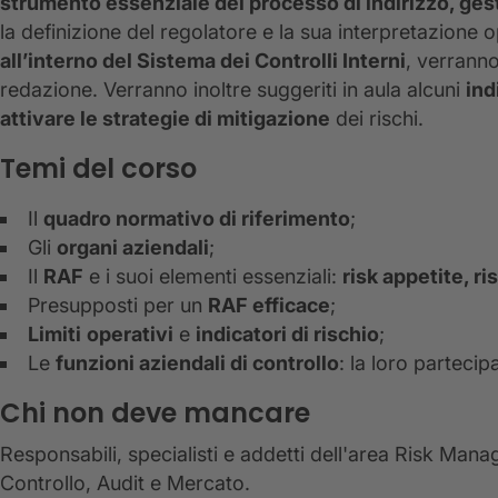
strumento essenziale del processo di indirizzo, gest
la definizione del regolatore e la sua interpretazione
all’interno del Sistema dei Controlli Interni
, verranno
redazione. Verranno inoltre suggeriti in aula alcuni
ind
attivare le strategie di mitigazione
dei rischi.
Temi del corso
Il
quadro normativo di riferimento
;
Gli
organi aziendali
;
Il
RAF
e i suoi elementi essenziali:
risk appetite, ri
Presupposti per un
RAF efficace
;
Limiti
operativi
e
indicatori di rischio
;
Le
funzioni aziendali di controllo
: la loro partecip
Chi non deve mancare
Responsabili, specialisti e addetti dell'area Risk Mana
Controllo, Audit e Mercato.