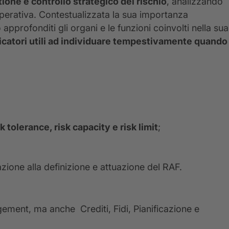
ione e controllo strategico del rischio
, analizzando
 operativa. Contestualizzata la sua importanza
 approfonditi gli organi e le funzioni coinvolti nella sua
icatori utili ad individuare tempestivamente quando
sk tolerance, risk capacity e risk limit
;
azione alla definizione e attuazione del RAF.
gement, ma anche Crediti, Fidi, Pianificazione e