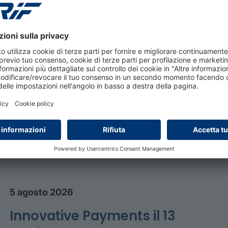
el. 051.4176238
nda completa
 gli orari e i contenuti previsti durante l’evento.
5 agosto 2026
Innovative Payments il 13