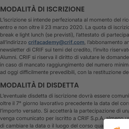
MODALITÀ DI ISCRIZIONE
L’iscrizione si intende perfezionata al momento del r
entro e non oltre il 23 marzo 2020. La quota di iscriz
break e light lunch (se previsti), l’attestato di partec
all’indirizzo
crifacademy@crif.com
, l’abbonamento annu
newsletter di CRIF sui temi del credito, l’invito riser
Alumni. CRIF si riserva il diritto di valutare le domand
in caso di mancato raggiungimento del numero minimo 
ad oggi difficilmente prevedibili, con la restituzione de
MODALITÀ DI DISDETTA
L’eventuale disdetta di iscrizione dovrà essere comun
oltre il 7° giorno lavorativo precedente la data del cor
l’importo versato. Si accetterà la partecipazione di un
venga comunicato per iscritto a CRIF S.p.A. almeno un g
di cambiare la data o il luogo del corso qualora si ver