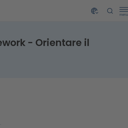
menu
CRIF Academy: Le metriche del Risk Appetite Framework - Orientare il business con consapevolezza
work - Orientare il