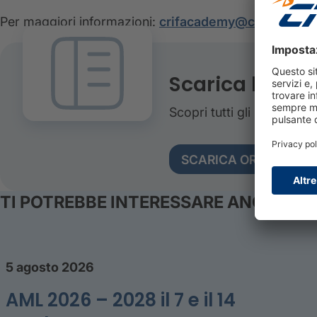
Per maggiori informazioni:
crifacademy@crif.com
- T
Scarica l'age
Scopri tutti gli interventi,
SCARICA ORA
TI POTREBBE INTERESSARE ANCHE
5 agosto 2026
AML 2026 – 2028 il 7 e il 14