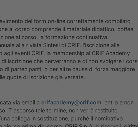
icevimento del form on-line correttamente compilato
ione al corso comprende il materiale didattico, coffee
ipazione al corso, la formazione continuativa
ale alla rivista Sintesi di CRIF, l’iscrizione alle
vato agli eventi CRIF, la membership al CRIF Academy
e di iscrizione che perverranno e di non svolgere i cors
di partecipanti, o per altre cause di forza maggiore
lle quote di iscrizione già versate.
icata via email a
crifacademy@crif.com
, entro e non
so. Trascorso tale termine, non verrà restituito
/una collega in sostituzione, purché il nominativo
iorno prima del corso. CRIF S.p.A. si riserva il diritt
ificassero circostanze indipendenti o imprevedibili.