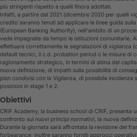
più stringenti rispetto a quelli finora adottati.
Infatti, a partire dal 2021 (dicembre 2020 per quelli vigil
credito saranno tenuti ad applicare le linee guida sull
(European Banking Authority), nell'ambito di un proc
vede impegnate da tempo le istituzioni comunitarie. A
effettuare correttamente le segnalazioni di vigilanza (
default tecnici, il c.d. probation period o le misure 
ragionamento strategico, in termini di stima del capital
nuova definizione, di impatti sulla possibilità di consegu
plan condivisi con la Vigilanza, di possibile incidenza s
posizioni in stage 1 e 2.
Obiettivi
CRIF Academy, la business school di CRIF, presenta u
confronto sui nuovi principi normativi, la nuova definizi
Durante la giornata sarà affrontata la revisione del fr
forbearance; inoltre saranno forniti approcci operativi 