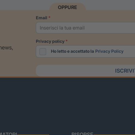
OPPURE
email
privacy policy
 news,
Ho letto e accettato la
Privacy Policy
ISCRIV
ATORI
RISORSE