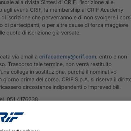
ale alla rivista Sintesi di CRIF, l’iscrizione alle
vato agli eventi CRIF, la membership al CRIF Academy
e di iscrizione che perverranno e di non svolgere i cors
di partecipanti, o per altre cause di forza maggiore
lle quote di iscrizione già versate.
icata via email a
crifacademy@crif.com
, entro e non
so. Trascorso tale termine, non verrà restituito
/una collega in sostituzione, purché il nominativo
iorno prima del corso. CRIF S.p.A. si riserva il diritt
ificassero circostanze indipendenti o imprevedibili.
el. 051.4176238
nda completa