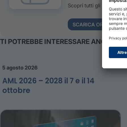
Scopri tutti gli interventi,
SCARICA ORA
TI POTREBBE INTERESSARE ANCHE
5 agosto 2026
AML 2026 – 2028 il 7 e il 14
ottobre