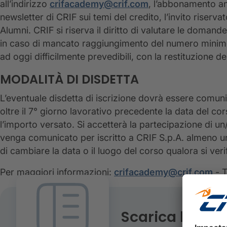
all’indirizzo
crifacademy@crif.com
, l’abbonamento annu
newsletter di CRIF sui temi del credito, l’invito riser
Alumni. CRIF si riserva il diritto di valutare le domand
in caso di mancato raggiungimento del numero minimo 
ad oggi difficilmente prevedibili, con la restituzione de
MODALITÀ DI DISDETTA
L’eventuale disdetta di iscrizione dovrà essere comun
oltre il 7° giorno lavorativo precedente la data del cor
l’importo versato. Si accetterà la partecipazione di un
venga comunicato per iscritto a CRIF S.p.A. almeno un g
di cambiare la data o il luogo del corso qualora si ver
Per maggiori informazioni:
crifacademy@crif.com
- T
Scarica l'age