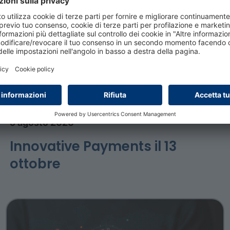
 gli orari e i contenuti previsti durante l’evento.
5 agosto 2026
Innovative Payments il 13
ottobre