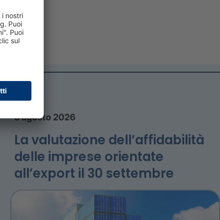
5 agosto 2026
La valutazione dell’affidabilità
delle imprese orientate
all’export il 30 settembre