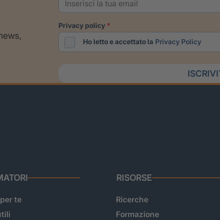
privacy policy
 news,
Ho letto e accettato la
Privacy Policy
ISCRIV
ATORI
RISORSE
 per te
Ricerche
tili
Formazione