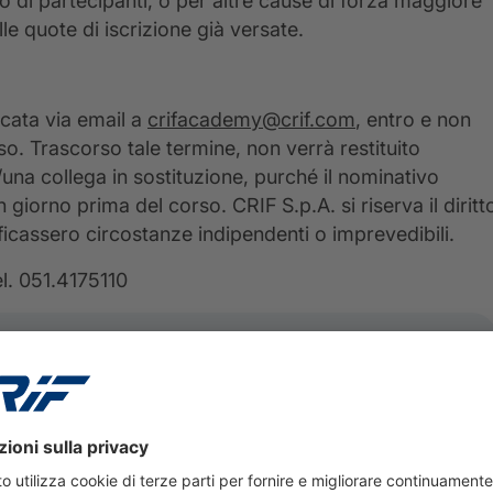
di partecipanti, o per altre cause di forza maggiore
lle quote di iscrizione già versate.
icata via email a
crifacademy@crif.com
, entro e non
so. Trascorso tale termine, non verrà restituito
/una collega in sostituzione, purché il nominativo
iorno prima del corso. CRIF S.p.A. si riserva il diritt
ificassero circostanze indipendenti o imprevedibili.
l. 051.4175110
nda completa
 gli orari e i contenuti previsti durante l’evento.