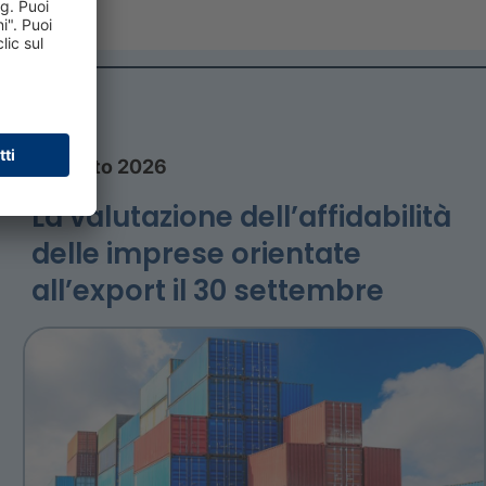
5 agosto 2026
La valutazione dell’affidabilità
delle imprese orientate
all’export il 30 settembre