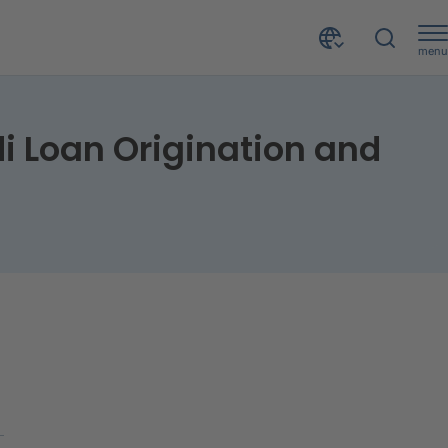
menu
CRIF Academy - Le nuove Metriche di EBA in tema di Loan Origination and Monitoring – SOLD OUT
i Loan Origination and