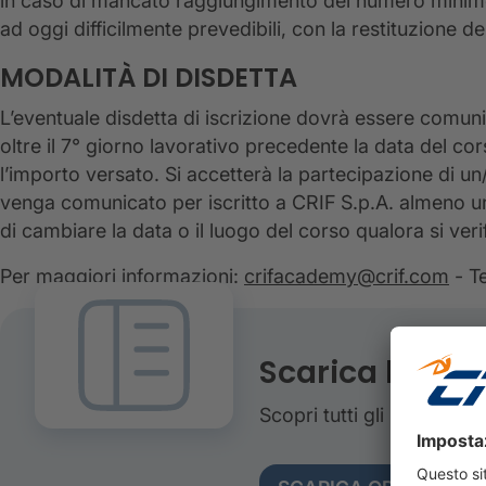
in caso di mancato raggiungimento del numero minimo 
ad oggi difficilmente prevedibili, con la restituzione de
MODALITÀ DI DISDETTA
L’eventuale disdetta di iscrizione dovrà essere comun
oltre il 7° giorno lavorativo precedente la data del cor
l’importo versato. Si accetterà la partecipazione di un
venga comunicato per iscritto a CRIF S.p.A. almeno un g
di cambiare la data o il luogo del corso qualora si ver
Per maggiori informazioni:
crifacademy@crif.com
- Te
Scarica l'age
Scopri tutti gli interventi,