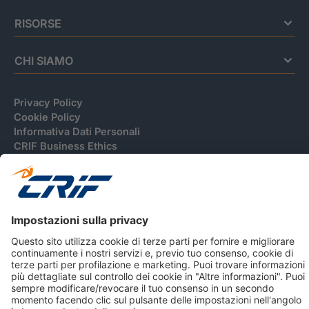
RISORSE
CHI SIAMO
Privacy Policy
Cookie Policy
Informativa Dati Personali
CRIF Business Ethics
Accessibilità
Informativa Privacy Relativa Al Sistema Di Informazioni
Creditizie
© 2026 CRIF S.p.A. Tutti i diritti riservati.
Via della Beverara, 21 / 40131 Bologna / Italy Cap. Soc.
sottoscritto € 51.941.235,00 di cui versato € 51.806.190,00 |
R.E.A. n° 410952 | Reg. Impr. Bo, C.F. e P.IVA 02083271201