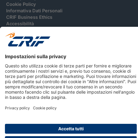
Cookie Policy
Informativa Dati Personali
CRIF Business Ethics
Accessibilità
Informativa Privacy Relativa Al Sistema Di Informazioni
Creditizie
© 2026 CRIF S.p.A. Tutti i diritti riservati.
Via della Beverara, 21 / 40131 Bologna / Italy Cap. Soc.
sottoscritto € 51.941.235,00 di cui versato € 51.806.190,00 |
R.E.A. n° 410952 | Reg. Impr. Bo, C.F. e P.IVA 02083271201
Società soggetta all'attività di direzione e coordinamento di
CRIBIS Holding S.r.l., Società con unico socio
Società con Sistema di Gestione Certificato da DNV ISO 9001,
ISO 45001, ISO/IEC 27001, ISO14001