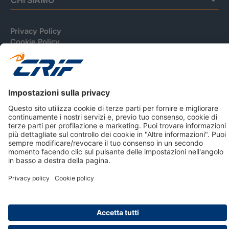
Privacy Policy
Cookie Policy
Informativa Dati Personali
CRIF Business Ethics
Accessibilità
Informativa Privacy Relativa Al Sistema Di Informazioni
Creditizie
© 2026 CRIF S.p.A. Tutti i diritti riservati.
Via della Beverara, 21 / 40131 Bologna / Italy Cap. Soc.
sottoscritto € 51.941.235,00 di cui versato € 51.806.190,00 |
R.E.A. n° 410952 | Reg. Impr. Bo, C.F. e P.IVA 02083271201
Società soggetta all'attività di direzione e coordinamento di
CRIBIS Holding S.r.l., Società con unico socio
Società con Sistema di Gestione Certificato da DNV ISO 9001,
ISO 45001, ISO/IEC 27001, ISO14001