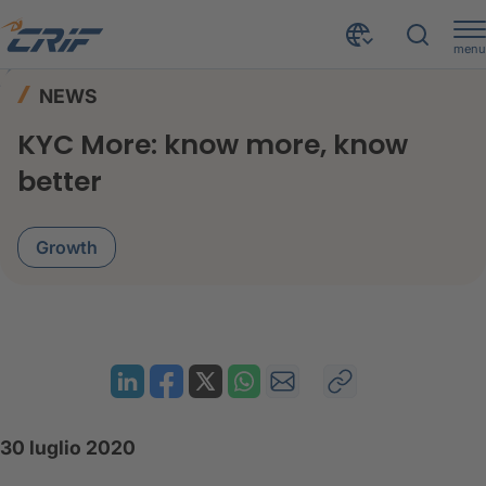
menu
News ed Eventi
News
Home
NEWS
KYC More: know more, know better
KYC More: know more, know
better
Growth
30 luglio 2020