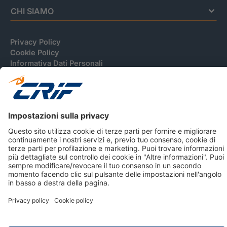
CHI SIAMO
Privacy Policy
Cookie Policy
Informativa Dati Personali
CRIF Business Ethics
Accessibilità
Informativa Privacy Relativa Al Sistema Di Informazioni
Creditizie
© 2026 CRIF S.p.A. Tutti i diritti riservati.
Via della Beverara, 21 / 40131 Bologna / Italy Cap. Soc.
sottoscritto € 51.941.235,00 di cui versato € 51.806.190,00 |
R.E.A. n° 410952 | Reg. Impr. Bo, C.F. e P.IVA 02083271201
Società soggetta all'attività di direzione e coordinamento di
CRIBIS Holding S.r.l., Società con unico socio