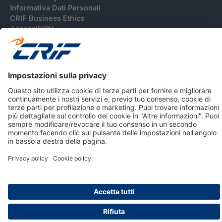
Informativa Dati Personali
CRIF Business Ethics
Accessibilità
Informativa Privacy Relativa Al Sistema Di Informazioni
Creditizie
© 2026 CRIF S.p.A. Tutti i diritti riservati.
Via della Beverara, 21 / 40131 Bologna / Italy Cap. Soc.
sottoscritto € 51.941.235,00 di cui versato € 51.806.190,00 |
R.E.A. n° 410952 | Reg. Impr. Bo, C.F. e P.IVA 02083271201
Società soggetta all'attività di direzione e coordinamento di
CRIBIS Holding S.r.l., Società con unico socio
Società con Sistema di Gestione Certificato da DNV ISO 9001,
ISO 45001, ISO/IEC 27001, ISO14001