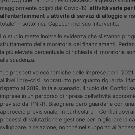
(ATECO) che hanno chiesto l’accesso a questo strume
maggiormente colpiti dal Covid-19:
attività varie per
all’entertainment
e
attività di servizi di alloggio e r
totale” – sottolinea Capecchi nel suo intervento.
Lo studio mette inoltre in evidenza che si stanno prog
sfruttamento della moratoria dei finanziamenti. Pertanto
la più elevata percentuale di richiesta di moratoria son
alla scadenza.
“Le prospettive economiche delle imprese per il 2021
ai livelli pre-crisi, soprattutto per quanto riguarda il 
rispetto al 2019. In tale scenario, il ruolo dei Confi
imprese in un percorso di ripresa dell’attività economi
previsto dal PNRR. Bisognerà però guardarle con una v
approccio previsionale. In particolare, i Confidi dovra
processi di valutazione e gestione per migliorare la capa
sviluppare la relazione, nonché nel supporto all’acces