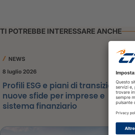
TI POTREBBE INTERESSARE ANCHE
NEWS
8 luglio 2026
Profili ESG e piani di transizione:
nuove sfide per imprese e
sistema finanziario