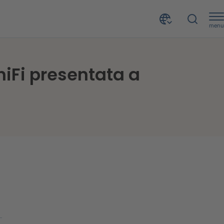
menu
Confidi e Moratorie: la ricerca esclusiva di CRIF e UniFi presentata a ConfiRes 2021
UniFi presentata a