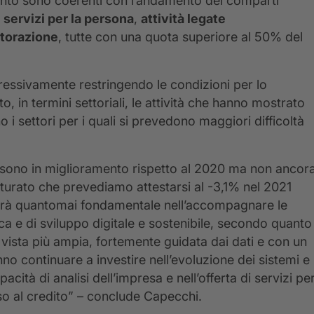
nto sono coerenti con l’andamento dei comparti
 i servizi per la persona
,
attività legate
istorazione
, tutte con una quota superiore al 50% del
ressivamente restringendo le condizioni per lo
, in termini settoriali, le attività che hanno mostrato
o i settori per i quali si prevedono maggiori difficoltà
 sono in miglioramento rispetto al 2020 ma non ancor
fatturato che prevediamo attestarsi al -3,1% nel 2021
di sarà quantomai fondamentale nell’accompagnare le
ca e di sviluppo digitale e sostenibile, secondo quanto
ista più ampia, fortemente guidata dai dati e con un
nno continuare a investire nell’evoluzione dei sistemi e
cità di analisi dell’impresa e nell’offerta di servizi pe
so al credito” – conclude Capecchi.