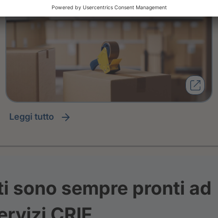
leggi tutto
ti sono sempre pronti ad
ervizi CRIF