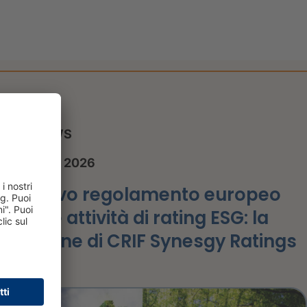
NEWS
1 luglio 2026
Nuovo regolamento europeo
sulle attività di rating ESG: la
visione di CRIF Synesgy Ratings