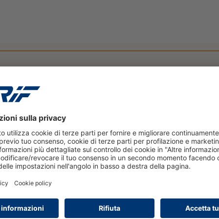
NEWS
7 luglio 2026
Dati e AI per colmare il
protection gap delle PMI: la
visione CRIF all'Insurtech Day
2026