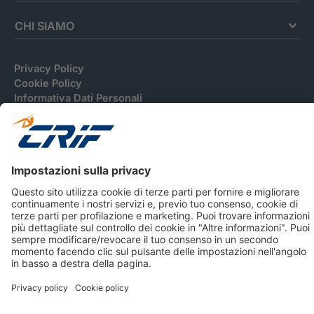
CHI SIAMO
Privacy Policy
Cookie Policy
Informativa Dati Personali
CRIF Business Ethics
Accessibilità
Informativa Privacy Relativa Al Sistema Di Informazioni
Creditizie
© 2026 CRIF S.p.A. Tutti i diritti riservati.
Via della Beverara, 21 / 40131 Bologna / Italy Cap. Soc.
sottoscritto € 51.941.235,00 di cui versato € 51.806.190,00 |
R.E.A. n° 410952 | Reg. Impr. Bo, C.F. e P.IVA 02083271201
Società soggetta all'attività di direzione e coordinamento di
CRIBIS Holding S.r.l., Società con unico socio