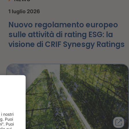
1 luglio 2026
Nuovo regolamento europeo
sulle attività di rating ESG: la
visione di CRIF Synesgy Ratings