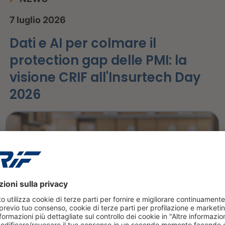
7 luglio 2026
Dati e AI per colmare il
protection gap delle PMI: la
visione CRIF all'Insurtech Day
2026