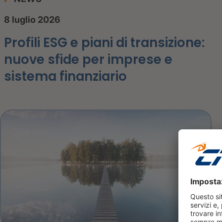
8 luglio 2026
Profili ESG e piani di transizione:
nuove sfide per imprese e
sistema finanziario