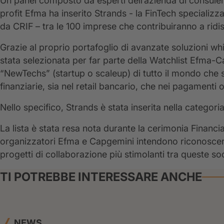
Un panel composto da esperti dell’azienda di consule
profit Efma ha inserito Strands - la FinTech specializza
da CRIF – tra le 100 imprese che contribuiranno a ridis
Grazie al proprio portafoglio di avanzate soluzioni whit
stata selezionata per far parte della Watchlist Efma-
“NewTechs” (startup o scaleup) di tutto il mondo che s
finanziarie, sia nel retail bancario, che nei pagamenti o
Nello specifico, Strands è stata inserita nella categori
La lista è stata resa nota durante la cerimonia Financ
organizzatori Efma e Capgemini intendono riconoscere 
progetti di collaborazione più stimolanti tra queste socie
TI POTREBBE INTERESSARE ANCHE
NEWS