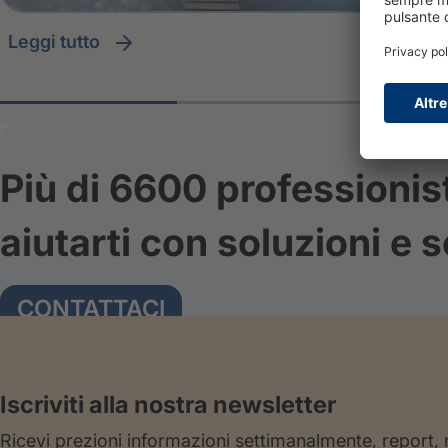
leggi tutto
Più di 6600 professionis
aiutarti con soluzioni e s
CONTATTACI
Iscriviti alla nostra newsletter
Ricevi prezioni informazioni settimanalmente, report,