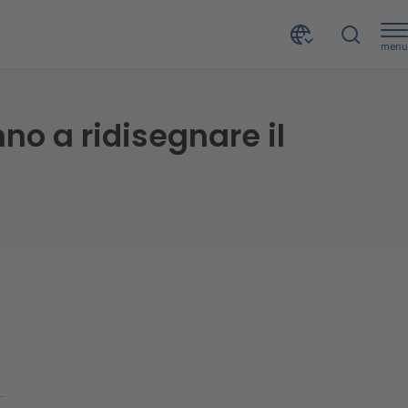
menu
Strands inserita tra le 100 imprese che contribuiranno a ridisegnare il panorama dei servizi finanziari nel 2020
no a ridisegnare il