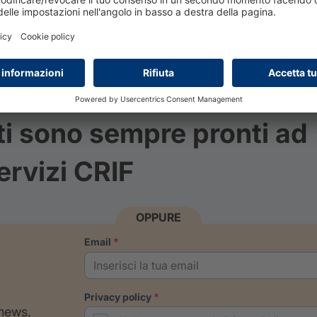
leggi tutto
ti sono sempre pronti ad
ervizi CRIF
OPPURE
email
privacy policy
 news,