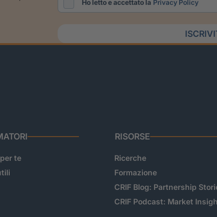
Ho letto e accettato la
Privacy Policy
ISCRIV
ATORI
RISORSE
 per te
Ricerche
tili
Formazione
CRIF Blog: Partnership Stori
CRIF Podcast: Market Insig