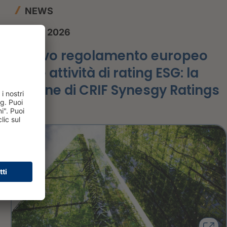
NEWS
1 luglio 2026
Nuovo regolamento europeo
sulle attività di rating ESG: la
visione di CRIF Synesgy Ratings