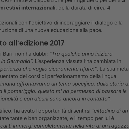
CRIF mette a disposizione per i figli dei dipendenti
3
mi estivi internazionali
, della durata di circa 4
onali con l'obiettivo di incoraggiare il dialogo e la
struzione di una nuova educazione alla pace.
o all’edizione 2017
di Bari, non ha dubbi:
“Tra qualche anno inizierò
e in Germania”.
L’esperienza vissuta l’ha cambiata in
sperienza che voglio sicuramente rifare!”
. La sua meta
quentato dei corsi di perfezionamento della lingua
ttimana affrontavamo un tema specifico, dalla storia a
ica il pomeriggio: questo mi ha permesso di passare le
ionalità e con alcuni sono ancora in contatto”.
ifico, ha avuto l’opportunità di sentirsi
“cittadino di un
state tante e ben organizzate, e il tempo per lui è
 cui ti immergi completamente nella vita di un ragazz