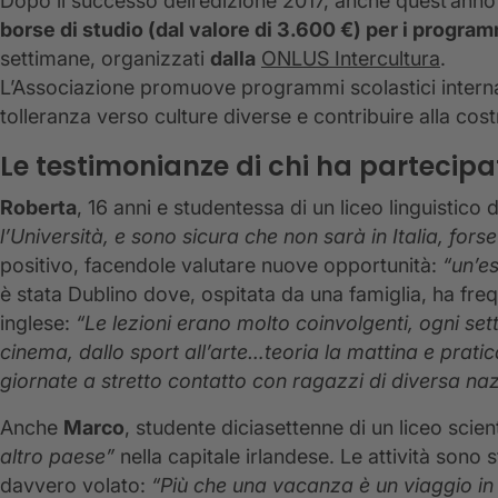
Dopo il successo dell’edizione 2017, anche quest’anno 
borse di studio (dal valore di 3.600 €) per i program
settimane, organizzati
dalla
ONLUS Intercultura
.
L’Associazione promuove programmi scolastici internazi
tolleranza verso culture diverse e contribuire alla co
Le testimonianze di chi ha partecipat
Roberta
, 16 anni e studentessa di un liceo linguistico 
l’Università, e sono sicura che non sarà in Italia, fors
positivo, facendole valutare nuove opportunità:
“un’e
è stata Dublino dove, ospitata da una famiglia, ha fre
inglese:
“Le lezioni erano molto coinvolgenti, ogni se
cinema, dallo sport all’arte…teoria la mattina e prat
giornate a stretto contatto con ragazzi di diversa naz
Anche
Marco
, studente diciasettenne di un liceo scient
altro paese”
nella capitale irlandese. Le attività sono 
davvero volato:
“Più che una vacanza è un viaggio in