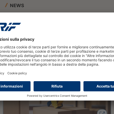
NEWS
7 luglio 2026
Dati e AI per colmare il
protection gap delle PMI: la
visione CRIF all'Insurtech Day
2026