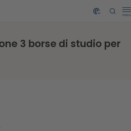
menu
Progetto ONLUS Intercultura: CRIF mette a disposizione 3 borse di studio per i figli dei dipendenti
one 3 borse di studio per