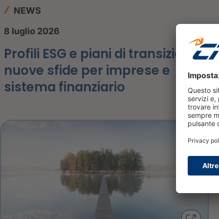
NEWS
8 luglio 2026
Profili ESG e piani di transizione:
nuove sfide per imprese e
sistema finanziario