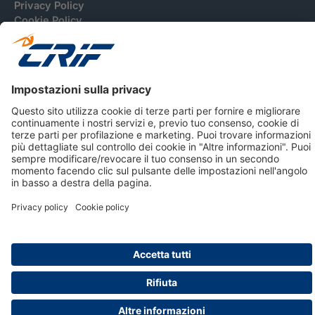
Privacy Policy
Cookie Policy
Informativa Dati Personali
CRIF Business Ethics
Accessibilità
Informativa Privacy Relativa Al Sistema Di Informazioni
Creditizie
© 2026 CRIF S.p.A. Tutti i diritti riservati.
Via della Beverara, 21 / 40131 Bologna / Italy Cap. Soc.
sottoscritto € 51.941.235,00 di cui versato € 51.806.190,00 |
R.E.A. n° 410952 | Reg. Impr. Bo, C.F. e P.IVA 02083271201
Società soggetta all'attività di direzione e coordinamento di
CRIBIS Holding S.r.l., Società con unico socio
Società con Sistema di Gestione Certificato da DNV ISO 9001,
ISO 45001, ISO/IEC 27001, ISO14001