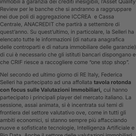
immobili a garanzia dei crediti inesigibili, l’Asset Quality
Review per le banche che si andranno a raggruppare
nei due poli di aggregazione ICCREA e Cassa
Centrale, ANACREDIT che partirà a settembre di
quest’anno. Su quest’ultimo, in particolare, la Selleri ha
elencato tutte le informazioni (di natura anagrafica
delle controparti e di natura immobiliare delle garanzie)
di cui è necessario che gli istituti bancari dispongano e
che CRIF riesce a raccogliere come “one stop shop”.
Nel secondo ed ultimo giorno di RE Italy, Federica
Selleri ha partecipato ad una affollata
tavola rotonda
con focus sulle Valutazioni Immobiliari,
cui hanno
partecipato i principali player del mercato italiano. La
sessione, assai animata, si è incentrata sui temi di
frontiera del settore valutativo ove, come in tutti gli
ambiti economici, si stanno sempre più affacciando
nuove e sofisticate tecnologie, Intelligenza Artificiale e
Big Data. Anche il settore delle valutazioni immobiliari