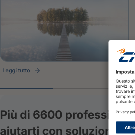
leggi tutto
Più di 6600 professionis
aiutarti con soluzioni e s