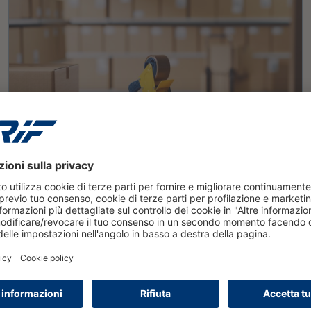
leggi tutto
ti sono sempre pronti ad
ervizi CRIF