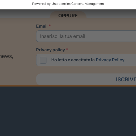
OPPURE
email
privacy policy
 news,
Ho letto e accettato la
Privacy Policy
ISCRIV