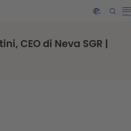
menu
La parola agli innovatori: intervista a Mario Costantini, CEO di Neva SGR | Episodio 1/3
tini, CEO di Neva SGR |