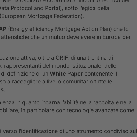
RIF ha ospitato e coordinato l’incontro tecnico dei
ata Protocol and Portal), sotto l’egida della
(European Mortgage Federation).
AP
(Energy efficiency Mortgage Action Plan) che lo
ratteristiche che un mutuo deve avere in Europa per
pazione attiva, oltre a CRIF, di una trentina di
 rappresentanti del mondo istituzionale, delle
à di definizione di un
White Paper
contenente il
so a raccogliere a livello comunitario tutte le
es
.
enza in quanto incarna l’abilità nella raccolta e nella
mobiliare, in particolare con tecnologie avanzate come
 verso l’identificazione di uno strumento condiviso sul