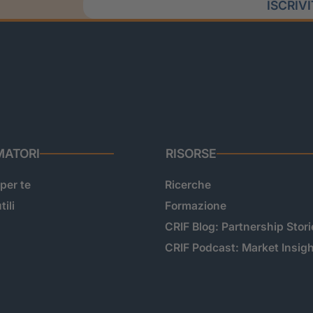
ISCRIV
ATORI
RISORSE
 per te
Ricerche
tili
Formazione
CRIF Blog: Partnership Stori
CRIF Podcast: Market Insig