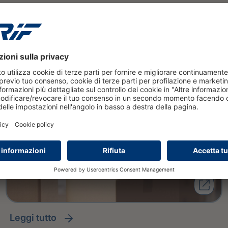
Dati e AI per colmare il
protection gap delle PMI: la
visione CRIF all'Insurtech Day
2026
leggi tutto