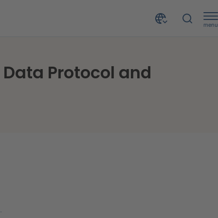
menu
L’incontro del Consorzio EeDaPP - Energy efficiency Data Protocol and Portal – coordinato da CRIF
y Data Protocol and