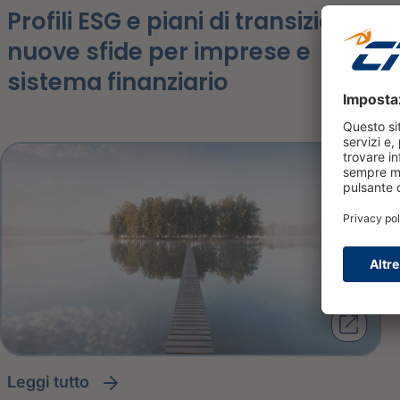
Profili ESG e piani di transizione:
nuove sfide per imprese e
sistema finanziario
leggi tutto