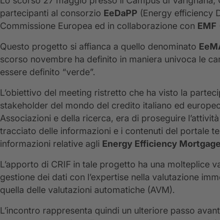
Lo scorso 27 maggio presso il Campus di Varignana, C
partecipanti al consorzio
EeDaPP
(Energy efficiency D
Commissione Europea ed in collaborazione con
EMF
Questo progetto si affianca a quello denominato
EeM
scorso novembre ha definito in maniera univoca le ca
essere definito “verde”.
L’obiettivo del meeting ristretto che ha visto la parteci
stakeholder del mondo del credito italiano ed europeo,
Associazioni e della ricerca, era di proseguire l’attivit
tracciato delle informazioni e i contenuti del portale te
informazioni relative agli
Energy Efficiency Mortgag
L’apporto di CRIF in tale progetto ha una molteplice val
gestione dei dati con l’expertise nella valutazione im
quella delle valutazioni automatiche (AVM).
L’incontro rappresenta quindi un ulteriore passo avanti