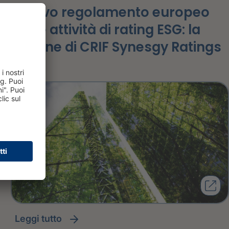
Nuovo regolamento europeo
sulle attività di rating ESG: la
visione di CRIF Synesgy Ratings
leggi tutto