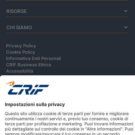
RISORSE
CHI SIAMO
Privacy Policy
Cookie Policy
Informativa Dati Personali
CRIF Business Ethics
Accessibilità
Informativa Privacy Relativa Al Sistema Di Informazioni
Creditizie
© 2026 CRIF S.p.A. Tutti i diritti riservati.
Via della Beverara, 21 / 40131 Bologna / Italy Cap. Soc.
sottoscritto € 51.941.235,00 di cui versato € 51.806.190,00 |
R.E.A. n° 410952 | Reg. Impr. Bo, C.F. e P.IVA 02083271201