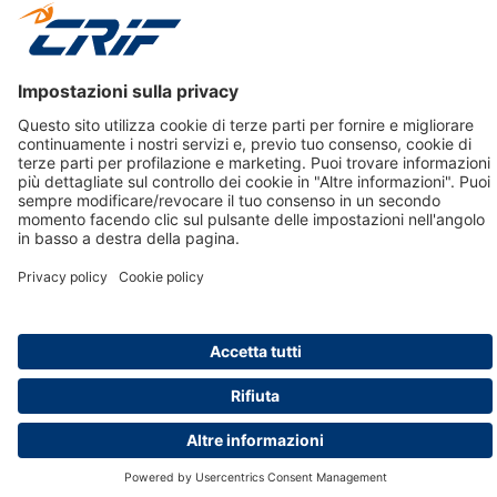
Accessibilità
Informativa Privacy Relativa Al Sistema Di Informazioni
Creditizie
© 2026 CRIF S.p.A. Tutti i diritti riservati.
Via della Beverara, 21 / 40131 Bologna / Italy Cap. Soc.
sottoscritto € 51.941.235,00 di cui versato € 51.806.190,00 |
R.E.A. n° 410952 | Reg. Impr. Bo, C.F. e P.IVA 02083271201
Società soggetta all'attività di direzione e coordinamento di
CRIBIS Holding S.r.l., Società con unico socio
Società con Sistema di Gestione Certificato da DNV ISO 9001,
ISO 45001, ISO/IEC 27001, ISO14001