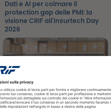
Dati e AI per colmare il
protection gap delle PMI: la
visione CRIF all'Insurtech Day
2026
leggi tutto