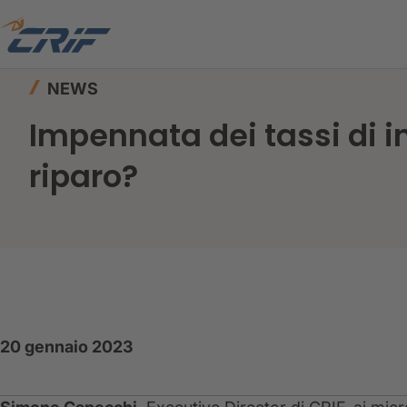
Home
News ed Eventi
News
Impennata dei t
NEWS
Impennata dei tassi di i
riparo?
20 gennaio 2023