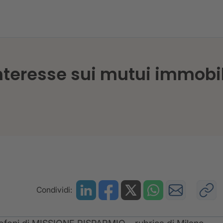
assi di interesse sui mutui immobiliari: come mettersi 
nteresse sui mutui immobil
Condividi: