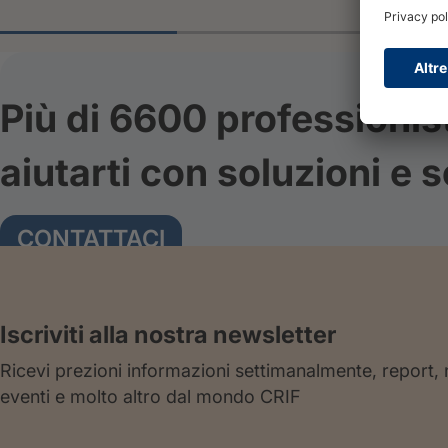
Più di 6600 professionis
aiutarti con soluzioni e s
CONTATTACI
Iscriviti alla nostra newsletter
Ricevi prezioni informazioni settimanalmente, report,
eventi e molto altro dal mondo CRIF