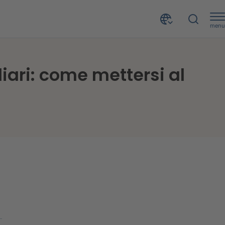
menu
al riparo?
iari: come mettersi al