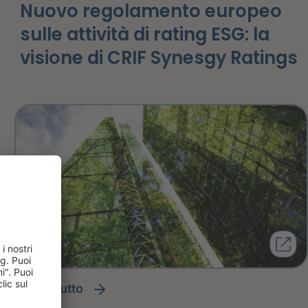
Nuovo regolamento europeo
sulle attività di rating ESG: la
visione di CRIF Synesgy Ratings
leggi tutto