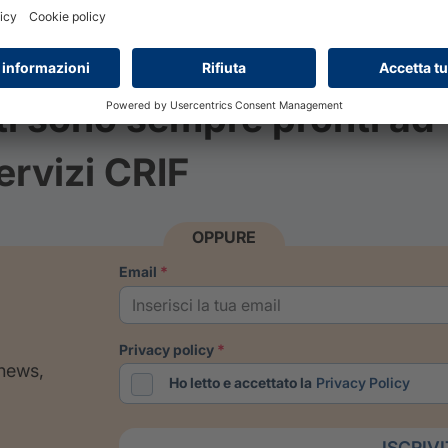
ti sono sempre pronti ad
ervizi CRIF
OPPURE
email
privacy policy
 news,
Ho letto e accettato la
Privacy Policy
ISCRIV