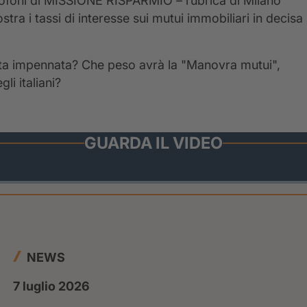
crofoni di MISSIONE RISPARMIO – rubrica di Milano
tra i tassi di interesse sui mutui immobiliari in decisa
esta impennata? Che peso avrà la "Manovra mutui",
li italiani?
GUARDA IL VIDEO
NEWS
7 luglio 2026