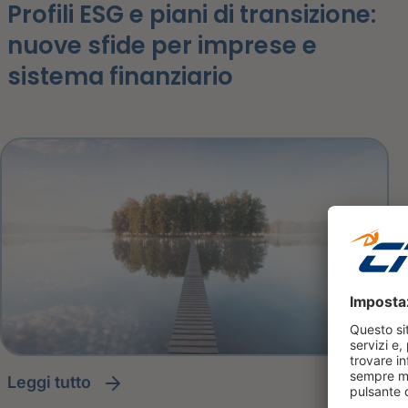
Profili ESG e piani di transizione:
nuove sfide per imprese e
sistema finanziario
leggi tutto