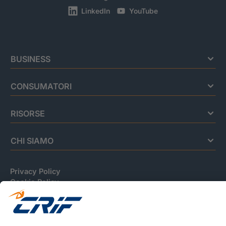
LinkedIn
YouTube
BUSINESS
CONSUMATORI
RISORSE
CHI SIAMO
Privacy Policy
Cookie Policy
Informativa Dati Personali
CRIF Business Ethics
Accessibilità
Informativa Privacy Relativa Al Sistema Di Informazioni