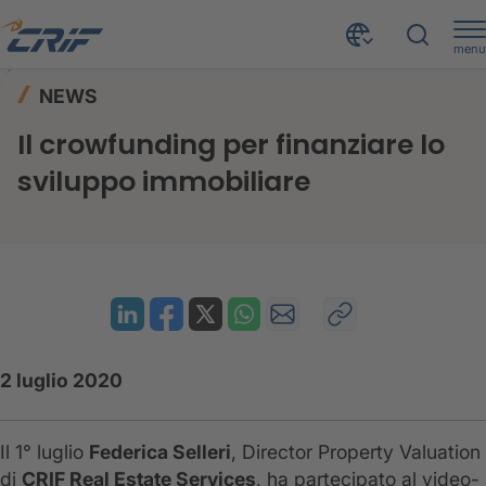
menu
News ed Eventi
News
Home
NEWS
Il crowfunding per finanziare lo sviluppo immobiliare
Il crowfunding per finanziare lo
sviluppo immobiliare
2 luglio 2020
Il 1° luglio
Federica Selleri
, Director Property Valuation
di
CRIF Real Estate Services
, ha partecipato al video-