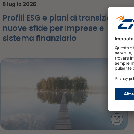
8 luglio 2026
Profili ESG e piani di transizione:
nuove sfide per imprese e
sistema finanziario