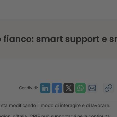
F al Vostro fianco: smart support e smart partnership
ro fianco: smart support e 
Condividi:
 sta modificando il modo di interagire e di lavorare.
egioni d’Italia, CRIF può supportarvi nella continuità