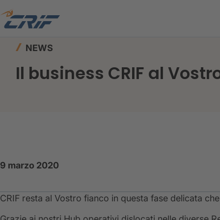
Home
News ed Eventi
News
Il business CRI
NEWS
Il business CRIF al Vost
9 marzo 2020
CRIF resta al Vostro fianco in questa fase delicata che
Grazie ai nostri Hub operativi dislocati nelle diverse R