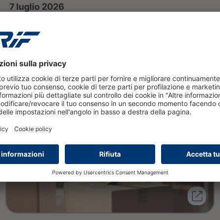
7 luglio 2026
Dati e AI per colmare il
protection gap delle PMI: la
visione CRIF all'Insurtech Day
2026