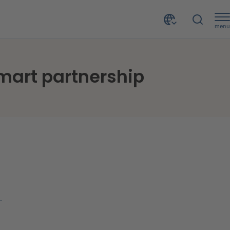
menu
smart partnership