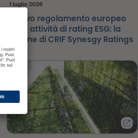
1 luglio 2026
Nuovo regolamento europeo
sulle attività di rating ESG: la
visione di CRIF Synesgy Ratings