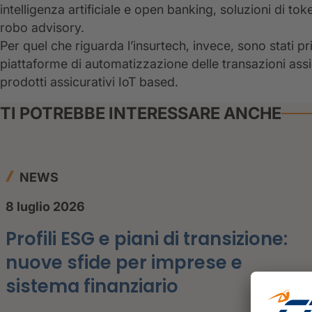
intelligenza artificiale e open banking, soluzioni di to
robo advisory.
Per quel che riguarda l’insurtech, invece, sono stati pri
piattaforme di automatizzazione delle transazioni ass
prodotti assicurativi IoT based.
TI POTREBBE INTERESSARE ANCHE
NEWS
8 luglio 2026
Profili ESG e piani di transizione:
nuove sfide per imprese e
sistema finanziario