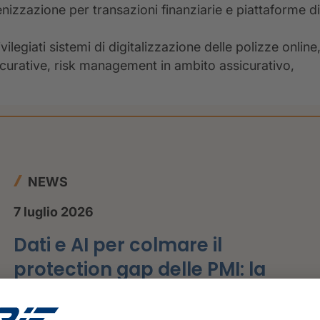
kenizzazione per transazioni finanziarie e piattaforme di
vilegiati sistemi di digitalizzazione delle polizze online
icurative, risk management in ambito assicurativo,
NEWS
7 luglio 2026
Dati e AI per colmare il
protection gap delle PMI: la
visione CRIF all'Insurtech Day
2026