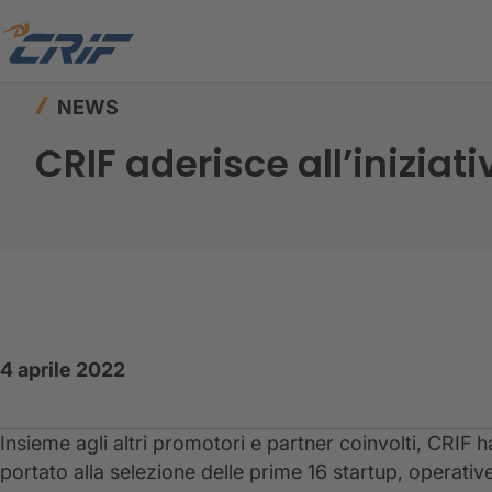
Home
News ed Eventi
News
CRIF aderisce a
NEWS
CRIF aderisce all’iniziat
4 aprile 2022
Insieme agli altri promotori e partner coinvolti, CRIF h
portato alla selezione delle prime 16 startup, operativ