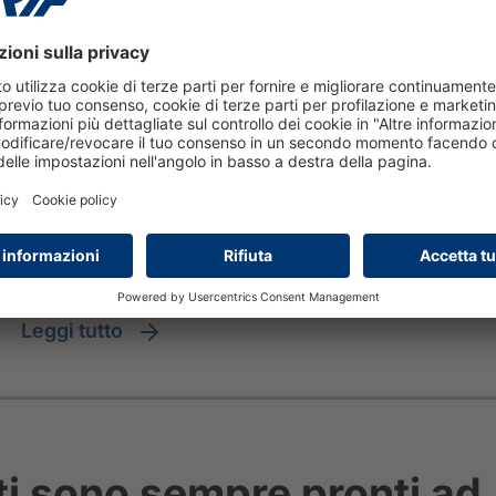
leggi tutto
ti sono sempre pronti ad