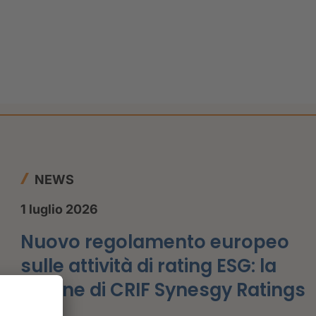
,
NEWS
1 luglio 2026
Nuovo regolamento europeo
sulle attività di rating ESG: la
visione di CRIF Synesgy Ratings