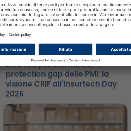
NEWS
7 luglio 2026
Dati e AI per colmare il
protection gap delle PMI: la
visione CRIF all'Insurtech Day
2026