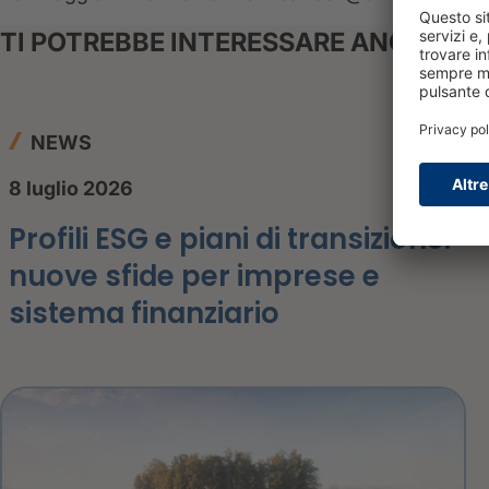
TI POTREBBE INTERESSARE ANCHE
NEWS
8 luglio 2026
Profili ESG e piani di transizione:
nuove sfide per imprese e
sistema finanziario