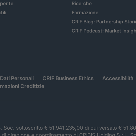
 per te
Ricerche
tili
Formazione
CRIF Blog: Partnership Stori
CRIF Podcast: Market Insig
Dati Personali
CRIF Business Ethics
Accessibilità
rmazioni Creditizie
p. Soc. sottoscritto € 51.941.235,00 di cui versato € 51.8
à di direzione e coordinamento di CRIBIS Holding S.r.l., S