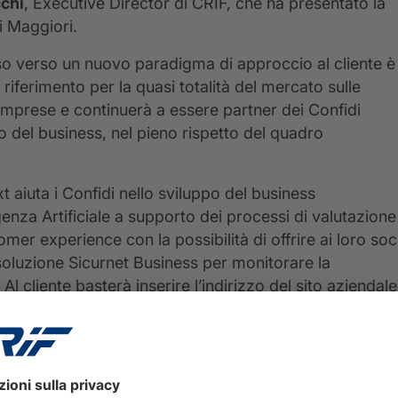
chi
, Executive Director di CRIF, che ha presentato la
i Maggiori.
rso verso un nuovo paradigma di approccio al cliente è
 riferimento per la quasi totalità del mercato sulle
 imprese e continuerà a essere partner dei Confidi
o del business, nel pieno rispetto del quadro
t aiuta i Confidi nello sviluppo del business
genza Artificiale a supporto dei processi di valutazione
er experience con la possibilità di offrire ai loro soc
soluzione Sicurnet Business per monitorare la
 Al cliente basterà inserire l’indirizzo del sito aziendale
oce, un assessment immediato dell’esposizione
tà sui propri domini e servizi.