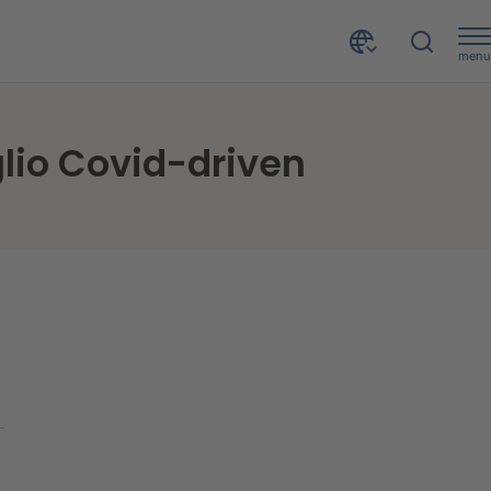
menu
glio Covid-driven
o