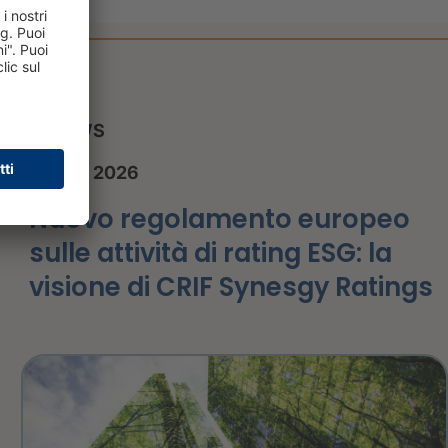
NEWS
1 luglio 2026
Nuovo regolamento europeo
sulle attività di rating ESG: la
visione di CRIF Synesgy Ratings