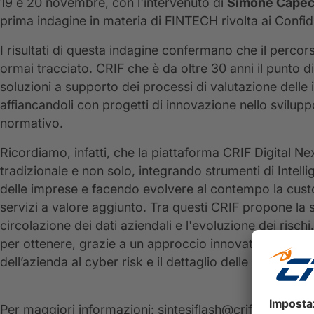
19 e 20 novembre, con l'intervenuto di
Simone Capec
prima indagine in materia di FINTECH rivolta ai Confid
I risultati di questa indagine confermano che il perco
ormai tracciato. CRIF che è da oltre 30 anni il punto di
soluzioni a supporto dei processi di valutazione delle
affiancandoli con progetti di innovazione nello svilupp
normativo.
Ricordiamo, infatti, che la piattaforma CRIF Digital Nex
tradizionale e non solo, integrando strumenti di Intelli
delle imprese e facendo evolvere al contempo la custom
servizi a valore aggiunto. Tra questi CRIF propone la 
circolazione dei dati aziendali e l'evoluzione dei rischi.
per ottenere, grazie a un approccio innovativo e vel
dell’azienda al cyber risk e il dettaglio delle vulnerabili
Per maggiori informazioni: sintesiflash@crif.com