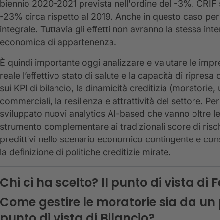
biennio 2020-2021 prevista nell'ordine del -3%. CRIF 
-23% circa rispetto al 2019. Anche in questo caso per
integrale. Tuttavia gli effetti non avranno la stessa inten
economica di appartenenza.
È quindi importante oggi analizzare e valutare le imp
reale l’effettivo stato di salute e la capacità di ripresa
sui KPI di bilancio, la dinamicità creditizia (moratorie, 
commerciali, la resilienza e attrattività del settore. P
sviluppato nuovi analytics AI-based che vanno oltre l
strumento complementare ai tradizionali score di risch
predittivi nello scenario economico contingente e cons
la definizione di politiche creditizie mirate.
Chi ci ha scelto? Il punto di vista di F
Come gestire le moratorie sia da un 
punto di vista di Bilancio?