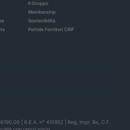
Il Gruppo
Membership
es
Sostenibilità
hts
Portale Fornitori CRIF
06.190,00 | R.E.A. n° 410952 | Reg. Impr. Bo, C.F.
ocietà con unico socio