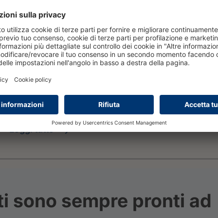
leggi tutto
ti sono sempre pronti ad