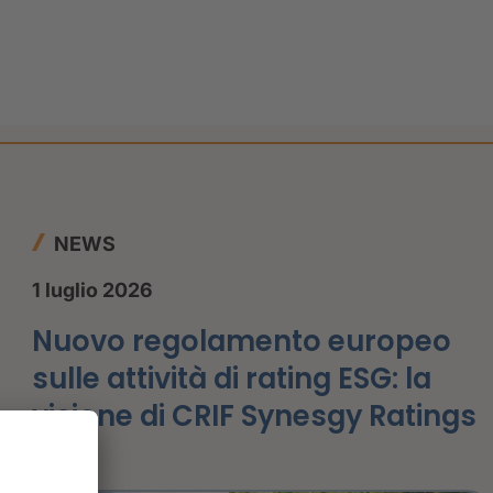
NEWS
1 luglio 2026
Nuovo regolamento europeo
sulle attività di rating ESG: la
visione di CRIF Synesgy Ratings