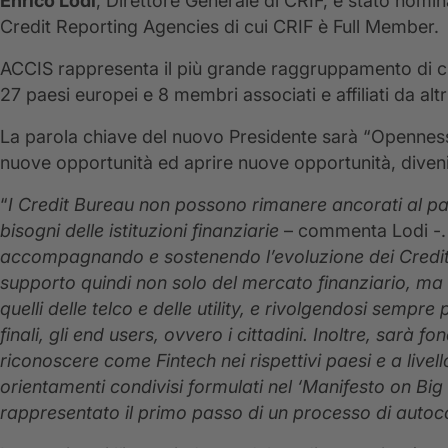
Enrico Lodi
, Direttore Generale di CRIF, è stato nomi
Credit Reporting Agencies di cui CRIF è Full Member.
ACCIS rappresenta il più grande raggruppamento di c
27 paesi europei e 8 membri associati e affiliati da altr
La parola chiave del nuovo Presidente sarà “Openness”, 
nuove opportunità ed aprire nuove opportunità, diveni
“
I Credit Bureau non possono rimanere ancorati al pas
bisogni delle istituzioni finanziarie
– commenta Lodi -
accompagnando e sostenendo l’evoluzione dei Credit 
supporto quindi non solo del mercato finanziario, ma a
quelli delle telco e delle utility, e rivolgendosi sempr
finali, gli end users, ovvero i cittadini. Inoltre, sarà 
riconoscere come Fintech nei rispettivi paesi e a liv
orientamenti condivisi formulati nel ‘Manifesto on Big
rappresentato il primo passo di un processo di aut