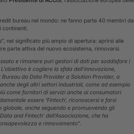
nato
Presidente di ACCIS
, l’associazione europea delle
redit bureau nel mondo: ne fanno parte 40 membri da
i continenti.
nel significato più ampio di apertura: aprirsi alle
re parte attiva del nuovo ecosistema, rinnovarsi.
sato e rimanere puri gestori di dati per soddisfare i
.
L’obiettivo è cogliere la sfida dell’innovazione,
Bureau da Data Provider a Solution Provider, a
nche degli altri settori industriali, come ad esempio
e più come fornitori di servizi anche ai consumatori
fondamentale essere ‘Fintech’, riconoscersi e farsi
ello globale, anche seguendo e promuovendo gli
 Data and Fintech’ dell’Associazione, che ha
oconsapevolezza e rinnovamento
”.