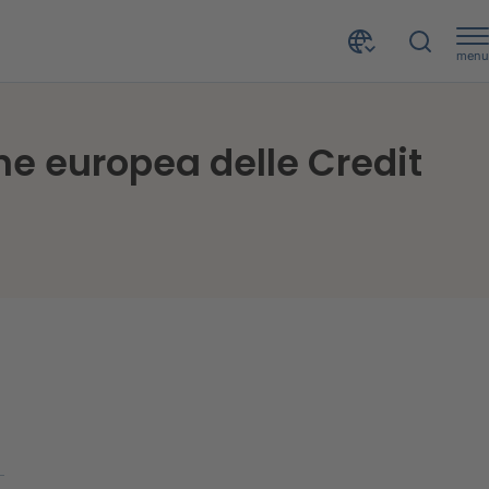
menu
Enrico Lodi nuovo Presidente di ACCIS, l’associazione europea delle Credit Reporting Agencies
ne europea delle Credit