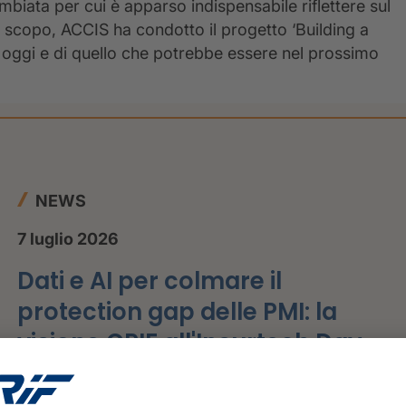
ambiata per cui è apparso indispensabile riflettere sul
scopo, ACCIS ha condotto il progetto ‘Building a
 oggi e di quello che potrebbe essere nel prossimo
NEWS
7 luglio 2026
Dati e AI per colmare il
protection gap delle PMI: la
visione CRIF all'Insurtech Day
2026