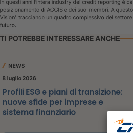
In questi anni l’intera industry del credit reporting è c
posizionamento di ACCIS e dei suoi membri. A questo 
Vision’, tracciando un quadro complessivo del settore
futuro.
TI POTREBBE INTERESSARE ANCHE
NEWS
8 luglio 2026
Profili ESG e piani di transizione:
nuove sfide per imprese e
sistema finanziario