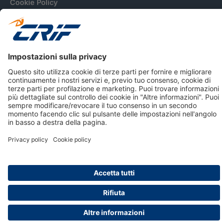
Cookie Policy
Informativa Dati Personali
CRIF Business Ethics
Accessibilità
Informativa Privacy Relativa Al Sistema Di Informazioni
Creditizie
© 2026 CRIF S.p.A. Tutti i diritti riservati.
Via della Beverara, 21 / 40131 Bologna / Italy Cap. Soc.
sottoscritto € 51.941.235,00 di cui versato € 51.806.190,00 |
R.E.A. n° 410952 | Reg. Impr. Bo, C.F. e P.IVA 02083271201
Società soggetta all'attività di direzione e coordinamento di
CRIBIS Holding S.r.l., Società con unico socio
Società con Sistema di Gestione Certificato da DNV ISO 9001,
ISO 45001, ISO/IEC 27001, ISO14001