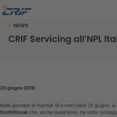
Home
News ed Eventi
News
CRIF Servicing 
NEWS
CRIF Servicing all’NPL It
20 giugno 2018
Nelle giornate di martedì 19 e mercoledì 20 giugno, si
SmithNovak
che, anche quest’anno, ha visto i protagon