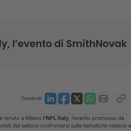
all’NPL Italy, l’evento di SmithNovak
aly, l’evento di SmithNovak
Condividi:
 è tenuto a Milano
l’NPL Italy
, l’evento promosso da
isti del settore confrontarsi sulle tematiche relative a