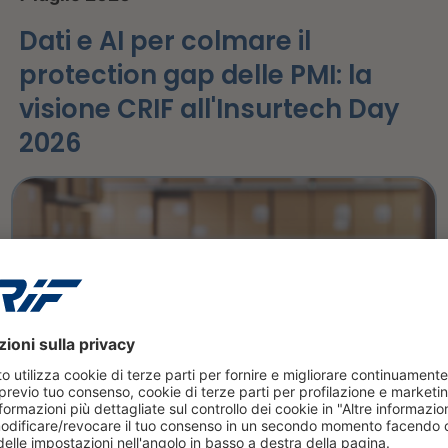
Dati e AI per colmare il
protection gap delle PMI: la
visione CRIF all'Insurtech Day
2026
leggi tutto