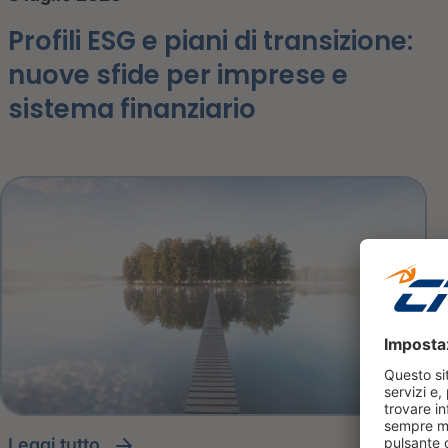
Profili ESG e piani di transizione:
nuove sfide per imprese e
sistema finanziario
leggi tutto