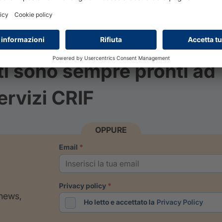
ti sono sempre pronti ad
ervizi CRIF
OPPURE
email
privacy policy
 news,
Ho letto e accettato la
Privacy Policy