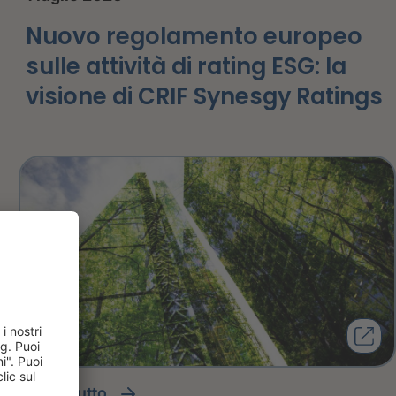
Nuovo regolamento europeo
sulle attività di rating ESG: la
visione di CRIF Synesgy Ratings
leggi tutto