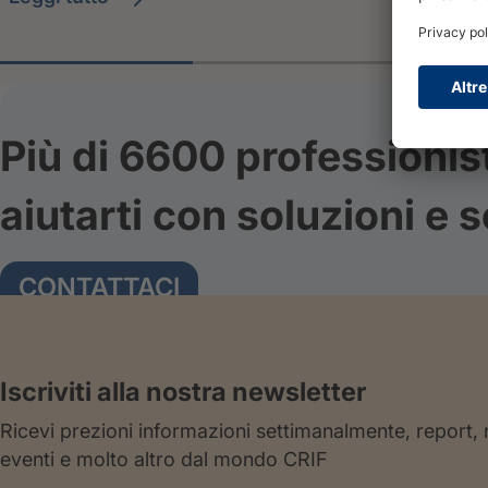
Più di 6600 professionis
aiutarti con soluzioni e s
CONTATTACI
Iscriviti alla nostra newsletter
Ricevi prezioni informazioni settimanalmente, report,
eventi e molto altro dal mondo CRIF