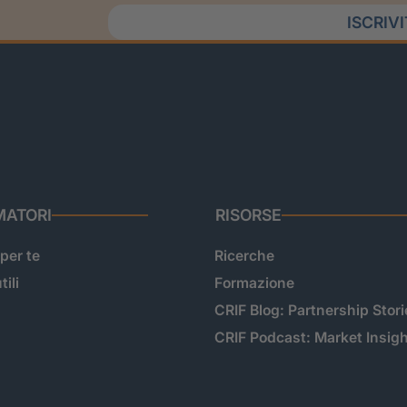
ISCRIV
ATORI
RISORSE
 per te
Ricerche
tili
Formazione
CRIF Blog: Partnership Stori
CRIF Podcast: Market Insig