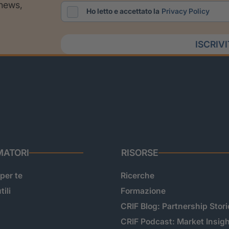
 news,
Ho letto e accettato la
Privacy Policy
ISCRIV
ATORI
RISORSE
 per te
Ricerche
tili
Formazione
CRIF Blog: Partnership Stori
CRIF Podcast: Market Insig