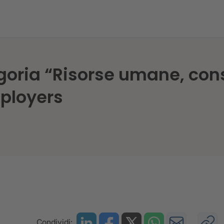
egoria “Risorse umane, cons
mployers
Condividi: