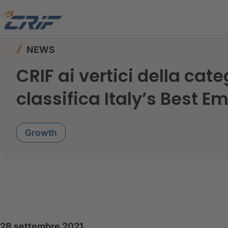
Home
News ed Eventi
News
NEWS
CRIF ai vertici della cat
classifica Italy’s Best E
Growth
28 settembre 2021