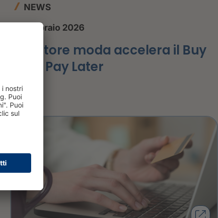
NEWS
17 febbraio 2026
Il settore moda accelera il Buy
Now Pay Later