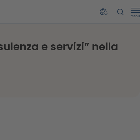
menu
CRIF ai vertici della categoria “Risorse umane, consulenza e servizi” nella classifica Italy’s Best Employers
ulenza e servizi” nella