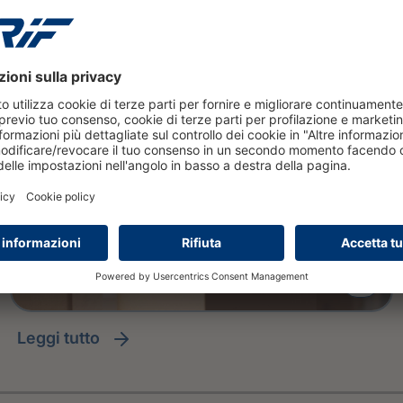
protection gap delle PMI: la
visione CRIF all'Insurtech Day
2026
leggi tutto