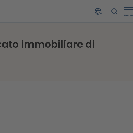
menu
e di Nomisma
cato immobiliare di