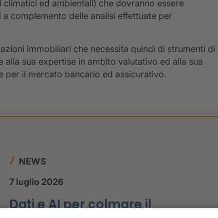
schi climatici ed ambientali) che dovranno essere
li a complemento delle analisi effettuate per
lutazioni immobiliari che necessita quindi di strumenti di
ie alla sua expertise in ambito valutativo ed alla sua
re per il mercato bancario ed assicurativo.
NEWS
7 luglio 2026
Dati e AI per colmare il