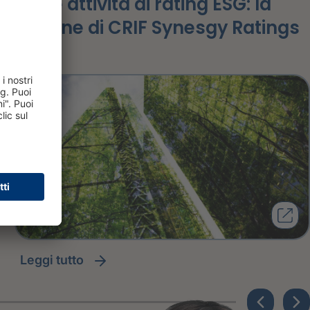
sulle attività di rating ESG: la
visione di CRIF Synesgy Ratings
leggi tutto