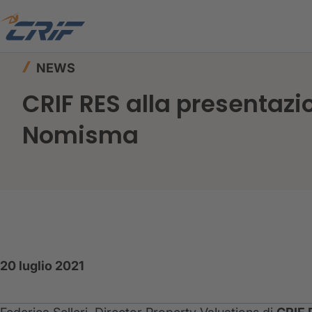
Home
News ed Eventi
News
CRIF RES alla 
NEWS
CRIF RES alla presentazi
Nomisma
20 luglio 2021