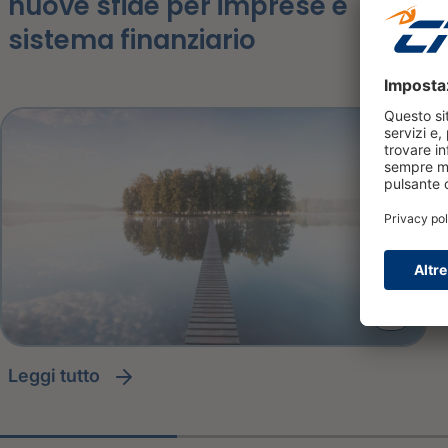
nuove sfide per imprese e
sistema finanziario
leggi tutto