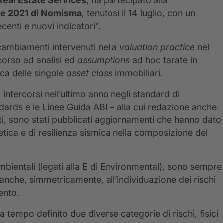
Real Estate Services
, ha partecipato alla
are 2021 di Nomisma
, tenutosi il 14 luglio, con un
centi e nuovi indicatori”.
 cambiamenti intervenuti nella
valuation practice
nel
corso ad analisi ed
assumptions
ad hoc tarate in
mica delle singole
asset class
immobiliari.
 intercorsi nell’ultimo anno negli standard di
ndards e le Linee Guida ABI – alla cui redazione anche
atti, sono stati pubblicati aggiornamenti che hanno dato
etica e di resilienza sismica nella composizione del
 ambientali (legati alla E di Environmental), sono sempre
ma anche, simmetricamente, all’individuazione dei rischi
ento.
tempo definito due diverse categorie di rischi, fisici