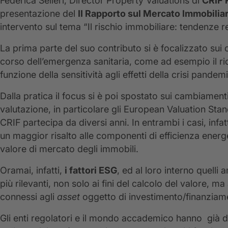
Federica Selleri, Director Property Valuations di
CRIF 
presentazione del
II Rapporto sul Mercato Immobili
intervento sul tema “Il rischio immobiliare: tendenze re
La prima parte del suo contributo si è focalizzato sui
corso dell’emergenza sanitaria, come ad esempio il ri
funzione della sensitività agli effetti della crisi pande
Dalla pratica il focus si è poi spostato sui cambiamenti
valutazione, in particolare gli European Valuation Sta
CRIF partecipa da diversi anni. In entrambi i casi, inf
un maggior risalto alle componenti di efficienza energ
valore di mercato degli immobili.
Oramai, infatti,
i fattori ESG
, ed al loro interno quelli
più rilevanti, non solo ai fini del calcolo del valore, 
connessi agli
asset
oggetto di investimento/finanziam
Gli enti regolatori e il mondo accademico hanno già da 