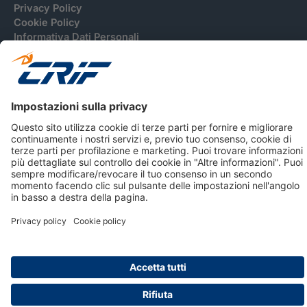
Privacy Policy
Cookie Policy
Informativa Dati Personali
CRIF Business Ethics
Accessibilità
Informativa Privacy Relativa Al Sistema Di Informazioni
Creditizie
© 2026 CRIF S.p.A. Tutti i diritti riservati.
Via della Beverara, 21 / 40131 Bologna / Italy Cap. Soc.
sottoscritto € 51.941.235,00 di cui versato € 51.806.190,00 |
R.E.A. n° 410952 | Reg. Impr. Bo, C.F. e P.IVA 02083271201
Società soggetta all'attività di direzione e coordinamento di
CRIBIS Holding S.r.l., Società con unico socio
Società con Sistema di Gestione Certificato da DNV ISO 9001,
ISO 45001, ISO/IEC 27001, ISO14001