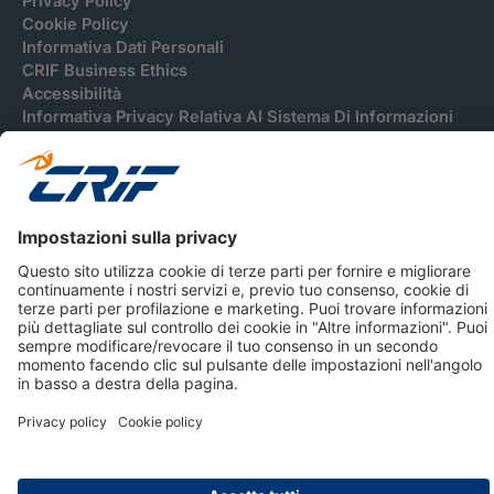
Privacy Policy
Cookie Policy
Informativa Dati Personali
CRIF Business Ethics
Accessibilità
Informativa Privacy Relativa Al Sistema Di Informazioni
Creditizie
© 2026 CRIF S.p.A. Tutti i diritti riservati.
Via della Beverara, 21 / 40131 Bologna / Italy Cap. Soc.
sottoscritto € 51.941.235,00 di cui versato € 51.806.190,00 |
R.E.A. n° 410952 | Reg. Impr. Bo, C.F. e P.IVA 02083271201
Società soggetta all'attività di direzione e coordinamento di
CRIBIS Holding S.r.l., Società con unico socio
Società con Sistema di Gestione Certificato da DNV ISO 9001,
ISO 45001, ISO/IEC 27001, ISO14001