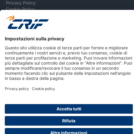
Privacy Policy
Cookie Policy
Informativa Dati Personali
CRIF Business Ethics
Accessibilità
Informativa Privacy Relativa Al Sistema Di Informazioni
Creditizie
© 2026 CRIF S.p.A. Tutti i diritti riservati.
Via della Beverara, 21 / 40131 Bologna / Italy Cap. Soc.
sottoscritto € 51.941.235,00 di cui versato € 51.806.190,00 |
R.E.A. n° 410952 | Reg. Impr. Bo, C.F. e P.IVA 02083271201
Società soggetta all'attività di direzione e coordinamento di
CRIBIS Holding S.r.l., Società con unico socio
Società con Sistema di Gestione Certificato da DNV ISO 9001,
ISO 45001, ISO/IEC 27001, ISO14001