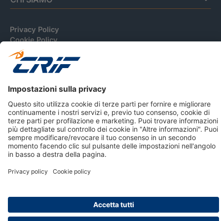
Privacy Policy
Cookie Policy
Informativa Dati Personali
CRIF Business Ethics
Accessibilità
Informativa Privacy Relativa Al Sistema Di Informazioni
Creditizie
© 2026 CRIF S.p.A. Tutti i diritti riservati.
Via della Beverara, 21 / 40131 Bologna / Italy Cap. Soc.
sottoscritto € 51.941.235,00 di cui versato € 51.806.190,00 |
R.E.A. n° 410952 | Reg. Impr. Bo, C.F. e P.IVA 02083271201
Società soggetta all'attività di direzione e coordinamento di
CRIBIS Holding S.r.l., Società con unico socio
Società con Sistema di Gestione Certificato da DNV ISO 9001,
ISO 45001, ISO/IEC 27001, ISO14001