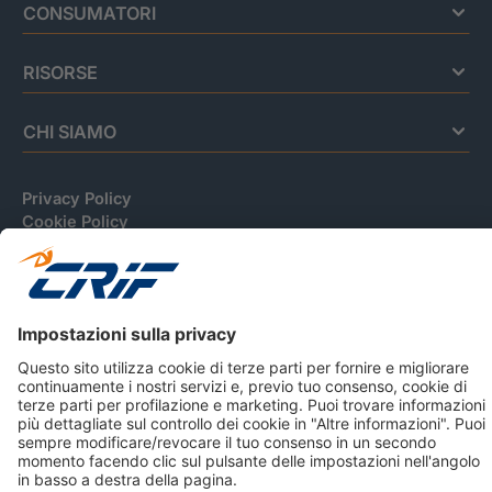
CONSUMATORI
RISORSE
CHI SIAMO
Privacy Policy
Cookie Policy
Informativa Dati Personali
CRIF Business Ethics
Accessibilità
Informativa Privacy Relativa Al Sistema Di Informazioni
Creditizie
© 2026 CRIF S.p.A. Tutti i diritti riservati.
Via della Beverara, 21 / 40131 Bologna / Italy Cap. Soc.
sottoscritto € 51.941.235,00 di cui versato € 51.806.190,00 |