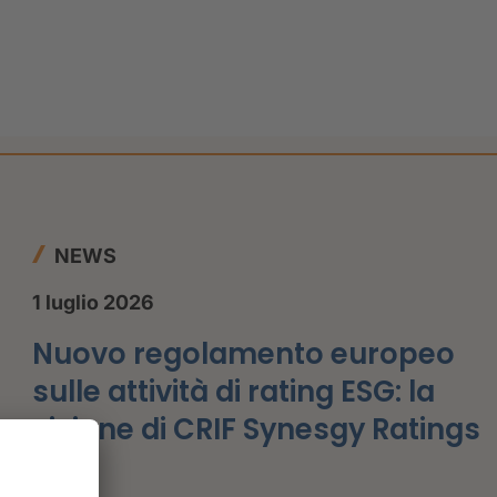
NEWS
1 luglio 2026
Nuovo regolamento europeo
sulle attività di rating ESG: la
visione di CRIF Synesgy Ratings