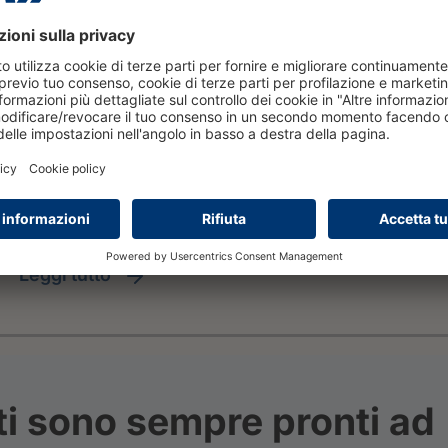
leggi tutto
ti sono sempre pronti ad