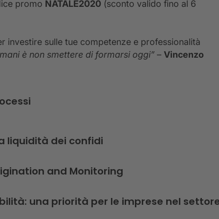
odice promo
NATALE2020
(sconto valido fino al 6
er investire sulle tue competenze e professionalità
mani è non smettere di formarsi oggi”
–
Vincenzo
rocessi
 liquidità dei confidi
rigination and Monitoring
lità: una priorità per le imprese nel settor