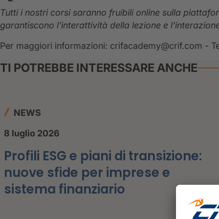
Tutti i nostri corsi saranno fruibili online sulla piatt
garantiscono l'interattività della lezione e l'interazio
Per maggiori informazioni: crifacademy@crif.com - Te
TI POTREBBE INTERESSARE ANCHE
NEWS
8 luglio 2026
Profili ESG e piani di transizione:
nuove sfide per imprese e
sistema finanziario