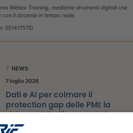
aforma Webex Training, mediante strumenti digitali che
ne con il docente in tempo reale.
l. 0514175110
NEWS
7 luglio 2026
Dati e AI per colmare il
protection gap delle PMI: la
visione CRIF all'Insurtech Day
2026