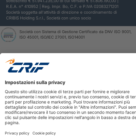
sottoscritto € 51.941.235,00 di cui versato € 51.806.190,00 |
R.E.A. n° 410952 | Reg. Impr. Bo, C.F. e P.IVA 02083271201
Società soggetta all'attività di direzione e coordinamento di
CRIBIS Holding S.r.l., Società con unico socio
Società con Sistema di Gestione Certificato da DNV ISO 9001,
ISO 45001, ISO/IEC 27001, ISO14001