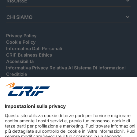
RISORSE
CHI SIAMO
Privacy Policy
Cookie Policy
Informativa Dati Personali
CRIF Business Ethics
Accessibilità
Informativa Privacy Relativa Al Sistema Di Informazioni
Creditizie
© 2026 CRIF S.p.A. Tutti i diritti riservati.
Via della Beverara, 21 / 40131 Bologna / Italy Cap. Soc.
sottoscritto € 51.941.235,00 di cui versato € 51.806.190,00 |
R.E.A. n° 410952 | Reg. Impr. Bo, C.F. e P.IVA 02083271201
Società soggetta all'attività di direzione e coordinamento di
CRIBIS Holding S.r.l., Società con unico socio