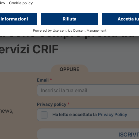
ti sono sempre pronti ad
ervizi CRIF
OPPURE
email
privacy policy
 news,
Ho letto e accettato la
Privacy Policy
ISCRIV