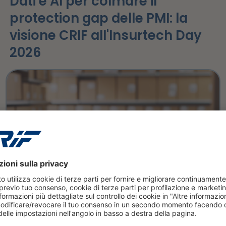
Dati e AI per colmare il
protection gap delle PMI: la
visione CRIF all'Insurtech Day
2026
leggi tutto