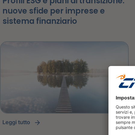
Profili ESG e piani di transizione:
nuove sfide per imprese e
sistema finanziario
leggi tutto