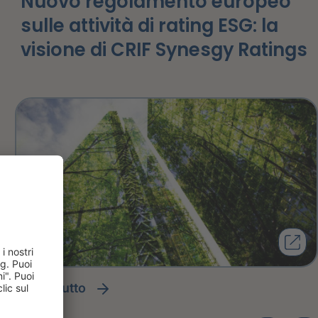
Nuovo regolamento europeo
sulle attività di rating ESG: la
visione di CRIF Synesgy Ratings
leggi tutto