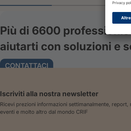
Più di 6600 professionis
aiutarti con soluzioni e s
CONTATTACI
Iscriviti alla nostra newsletter
Ricevi prezioni informazioni settimanalmente, report,
eventi e molto altro dal mondo CRIF