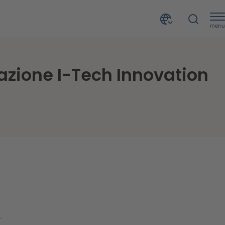
menu
209 startup si candidano al programma di accelerazione I-Tech Innovation Program 2021
azione I-Tech Innovation