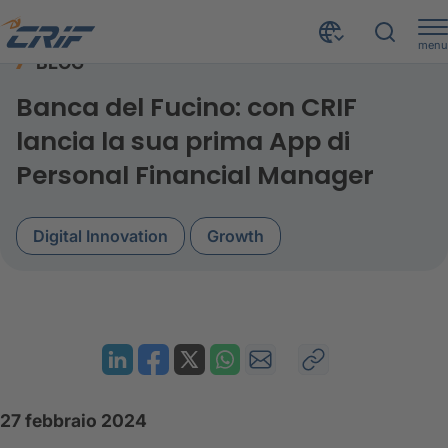
menu
BLOG
Risorse
Blog
Banca del Fucino lancia con CRIF la sua App di PFM
Home
Banca del Fucino: con CRIF
lancia la sua prima App di
Personal Financial Manager
Digital Innovation
Growth
27 febbraio 2024