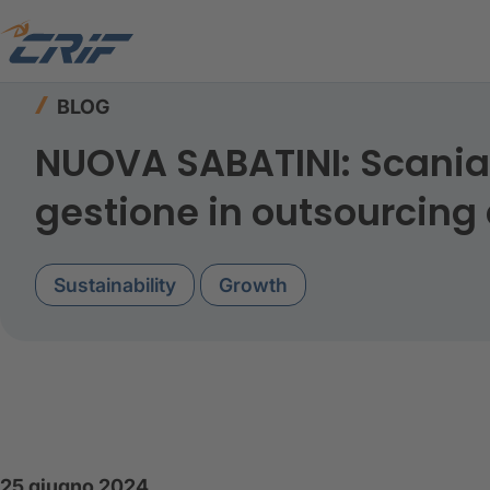
Home
Risorse
Blog
NUOVA SABATINI: Scania 
BLOG
NUOVA SABATINI: Scania F
gestione in outsourcing
Sustainability
Growth
25 giugno 2024