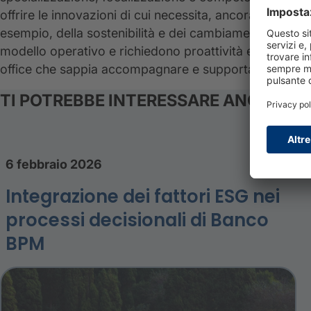
offrire le innovazioni di cui necessita, ancora prima c
esempio, della sostenibilità e dei cambiamenti conness
modello operativo e richiedono proattività e tempesti
office che sappia accompagnare e supportare le esigen
TI POTREBBE INTERESSARE ANCHE
6 febbraio 2026
Integrazione dei fattori ESG nei
processi decisionali di Banco
BPM