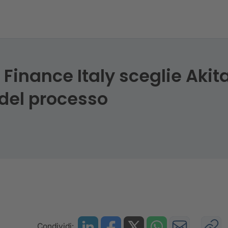
Finance Italy sceglie Akita Consult-CRIF
inance Italy sceglie Akita
 del processo
Condividi: