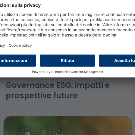
he la normativa e i processi cambino. È il caso, ad
i con i temi ESG, che di fatto stanno rivoluzionando il
vità nel monitoraggio della normativa, con un back-
ze di business dei clienti.
2 febbraio 2026
Governance ESG: impatti e
prospettive future