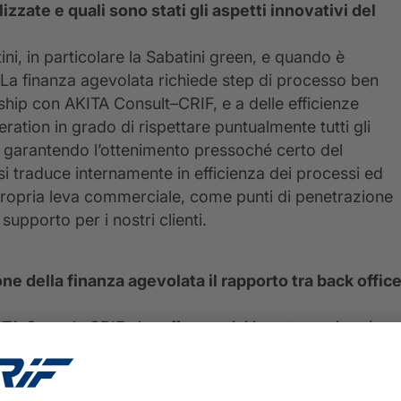
izzate e quali sono stati gli aspetti innovativi del
ni, in particolare la Sabatini green, e quando è
 La finanza agevolata richiede step di processo ben
rship con AKITA Consult–CRIF, e a delle efficienze
eration in grado di rispettare puntualmente tutti gli
a, garantendo l’ottenimento pressoché certo del
 si traduce internamente in efficienza dei processi ed
 propria leva commerciale, come punti di penetrazione
upporto per i nostri clienti.
e della finanza agevolata il rapporto tra back offic
TA Consult-CRIF che offre servizi in outsourcing, è
ientamento dei processi e scalabilità. Oggi questo non
s per i nostri clienti, monitorando la normativa con
osì è possibile anticipare le esigenze del mercato e