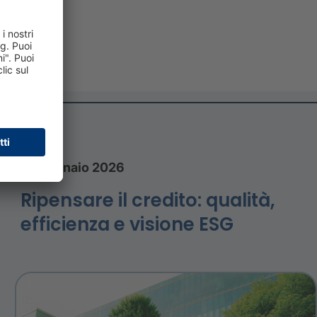
23 gennaio 2026
Ripensare il credito: qualità,
efficienza e visione ESG