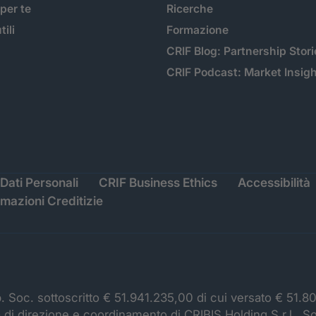
 per te
Ricerche
tili
Formazione
CRIF Blog: Partnership Stori
CRIF Podcast: Market Insig
Dati Personali
CRIF Business Ethics
Accessibilità
rmazioni Creditizie
p. Soc. sottoscritto € 51.941.235,00 di cui versato € 51.8
à di direzione e coordinamento di CRIBIS Holding S.r.l., S