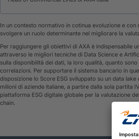
In un contesto normativo in cotinua evoluzione e con 
svolgere un ruolo determinante nel migliorare la valut
Per raggiungere gli obiettivi di AXA è indispensabile
attraverso le migliori tecniche di Data Science e Artific
sulla disponibilità dei dati, la loro qualità, quanto sono
correlazioni. Per supportare il sistema bancario in qu
disposizione lo Score ESG sviluppato su un data lake di o
milioni di aziende italiane, a partire dalla sola partit
piattaforma ESG digitale globale per la valutazione dell
chain.