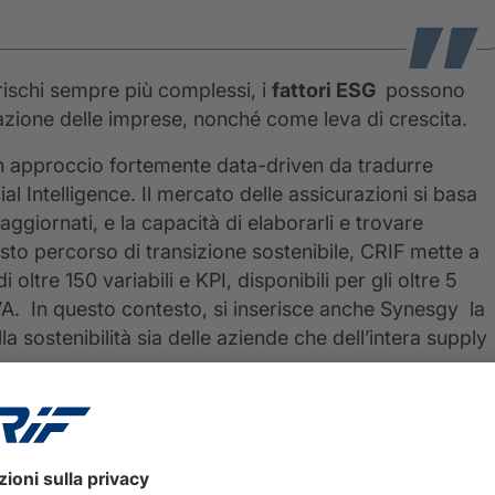
rischi sempre più complessi, i
fattori ESG
possono
azione delle imprese, nonché come leva di crescita.
 un approccio fortemente data-driven da tradurre
ial Intelligence. Il mercato delle assicurazioni si basa
 aggiornati, e la capacità di elaborarli e trovare
esto percorso di transizione sostenibile, CRIF mette a
ltre 150 variabili e KPI, disponibili per gli oltre 5
a IVA. In questo contesto, si inserisce anche Synesgy la
a sostenibilità sia delle aziende che dell’intera supply