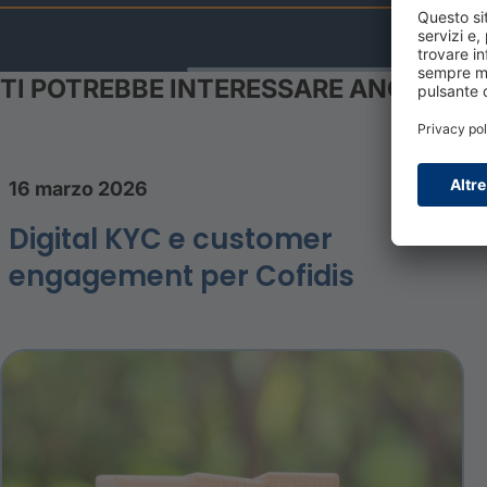
TI POTREBBE INTERESSARE ANCHE
16 marzo 2026
Digital KYC e customer
engagement per Cofidis