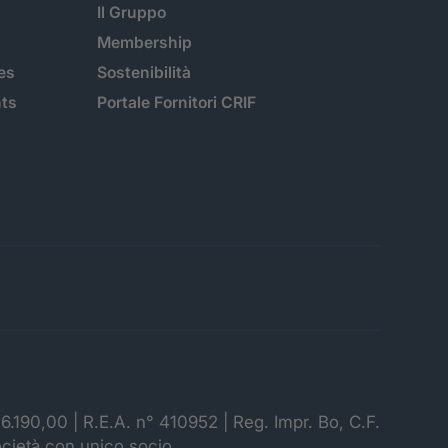
Il Gruppo
Membership
es
Sostenibilità
hts
Portale Fornitori CRIF
06.190,00 | R.E.A. n° 410952 | Reg. Impr. Bo, C.F.
ocietà con unico socio