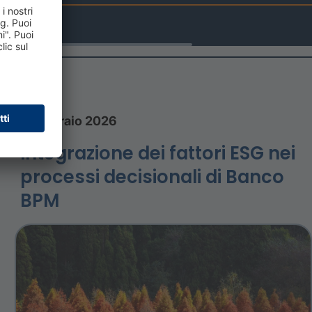
6 febbraio 2026
Integrazione dei fattori ESG nei
processi decisionali di Banco
BPM