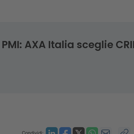
SG e AI
e PMI: AXA Italia sceglie CRI
Condividi: