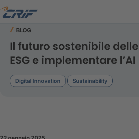
Home
Risorse
Blog
AXA Italia CRIF fattori E
BLOG
Il futuro sostenibile dell
ESG e implementare l’AI
Digital Innovation
Sustainability
22 gennaio 2025