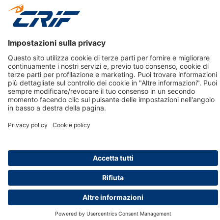
CRIF Business Ethics
Accessibilità
Informativa Privacy Relativa Al Sistema Di Informazioni
Creditizie
© 2026 CRIF S.p.A. Tutti i diritti riservati.
Via della Beverara, 21 / 40131 Bologna / Italy Cap. Soc.
sottoscritto € 51.941.235,00 di cui versato € 51.806.190,00 |
R.E.A. n° 410952 | Reg. Impr. Bo, C.F. e P.IVA 02083271201
Società soggetta all'attività di direzione e coordinamento di
CRIBIS Holding S.r.l., Società con unico socio
Società con Sistema di Gestione Certificato da DNV ISO 9001,
ISO 45001, ISO/IEC 27001, ISO14001