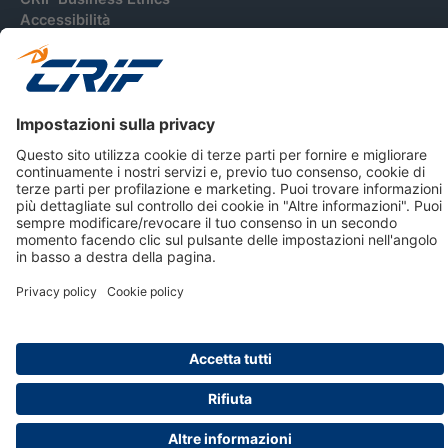
Accessibilità
Informativa Privacy Relativa Al Sistema Di Informazioni
Creditizie
© 2026 CRIF S.p.A. Tutti i diritti riservati.
Via della Beverara, 21 / 40131 Bologna / Italy Cap. Soc.
sottoscritto € 51.941.235,00 di cui versato € 51.806.190,00 |
R.E.A. n° 410952 | Reg. Impr. Bo, C.F. e P.IVA 02083271201
Società soggetta all'attività di direzione e coordinamento di
CRIBIS Holding S.r.l., Società con unico socio
Società con Sistema di Gestione Certificato da DNV ISO 9001,
ISO 45001, ISO/IEC 27001, ISO14001