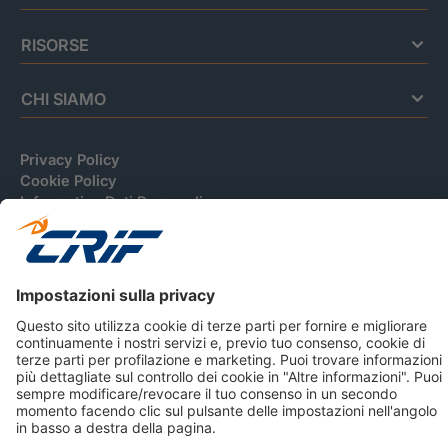
RISORSE
CHI SIAMO
Privacy Policy
Cookie Policy
Informativa Dati Personali
CRIF Business Ethics
Accessibilità
Informativa Privacy Relativa Al Sistema Di Informazioni
Creditizie
© 2026 CRIF S.p.A. Tutti i diritti riservati.
Via della Beverara, 21 / 40131 Bologna / Italy Cap. Soc.
sottoscritto € 51.941.235,00 di cui versato € 51.806.190,00 |
R.E.A. n° 410952 | Reg. Impr. Bo, C.F. e P.IVA 02083271201