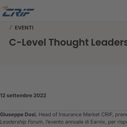
Home
News ed Eventi
Eventi
C-Level Thou
EVENTI
C-Level Thought Leader
12 settembre 2022
Giuseppe Dosi
, Head of Insurance Market CRIF, pre
Leadership Forum
, l’evento annuale di Earnix, per ri