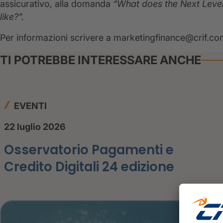
assicurativo, alla domanda
“What does the Next Level
like?”.
Per informazioni scrivere a marketingfinance@crif.c
TI POTREBBE INTERESSARE ANCHE
EVENTI
22 luglio 2026
Osservatorio Pagamenti e
Credito Digitali 24 edizione