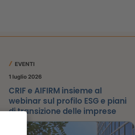
EVENTI
1 luglio 2026
CRIF e AIFIRM insieme al
webinar sul profilo ESG e piani
di transizione delle imprese