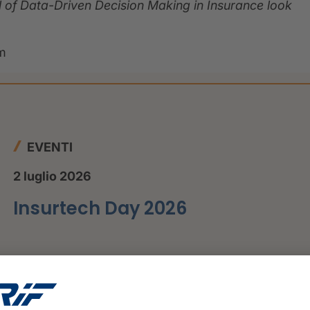
 of Data-Driven Decision Making in Insurance look
om
EVENTI
2 luglio 2026
Insurtech Day 2026