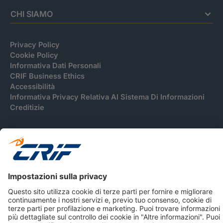
CHI SIAMO
Privacy Policy
Cookie Policy
Informativa Dati Personali
CRIF Business Ethics
Accessibilità
Informativa Privacy Relativa Al Sistema Di Informazioni
Creditizie
© 2026 CRIF S.p.A. Tutti i diritti riservati.
Via della Beverara, 21 / 40131 Bologna / Italy Cap. Soc.
sottoscritto € 51.941.235,00 di cui versato € 51.806.190,00 |
R.E.A. n° 410952 | Reg. Impr. Bo, C.F. e P.IVA 02083271201
Società soggetta all'attività di direzione e coordinamento di
CRIBIS Holding S.r.l., Società con unico socio