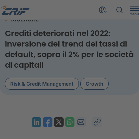
menu
RICERCHE
Risorse
Ricerche
Osservatorio NPE - edizione 5
Home
Crediti deteriorati nel 2022:
inversione del trend dei tassi di
default, sopra il 2% per le società
di capitali
Risk & Credit Management
Growth